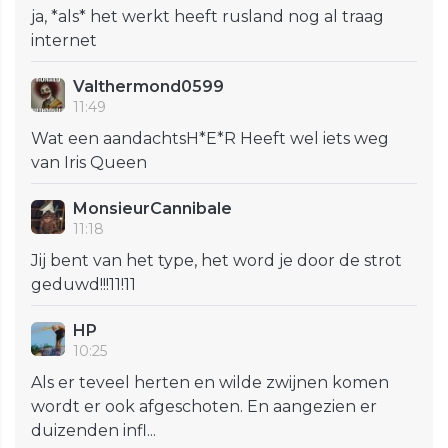
ja, *als* het werkt heeft rusland nog al traag
internet
Valthermond0599
11:49
Wat een aandachtsH*E*R Heeft wel iets weg
van Iris Queen
MonsieurCannibale
11:18
Jij bent van het type, het word je door de strot
geduwd!!!11!11
HP
10:25
Als er teveel herten en wilde zwijnen komen
wordt er ook afgeschoten. En aangezien er
duizenden infl...