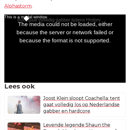
Alphastorm
.
Lees ook
Joost Klein sloopt Coachella: tent
gaat volledig los op Nederlandse
gabber en hardcore
Levende legende Shaun the