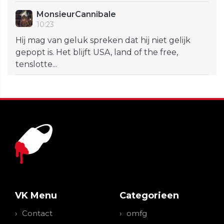
MonsieurCannibale
10:23
Hij mag van geluk spreken dat hij niet gelijk
gepopt is. Het blijft USA, land of the free,
tenslotte...
VK Menu
Categorieen
Contact
omfg