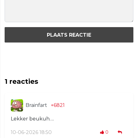
PLAATS REACTIE
1
reacties
Brainfart
+6821
Lekker beukuh….
10-06-2026 18:50
0