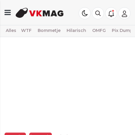
Alles
WTF
Bommetje
Hilarisch
OMFG
Pix Dump