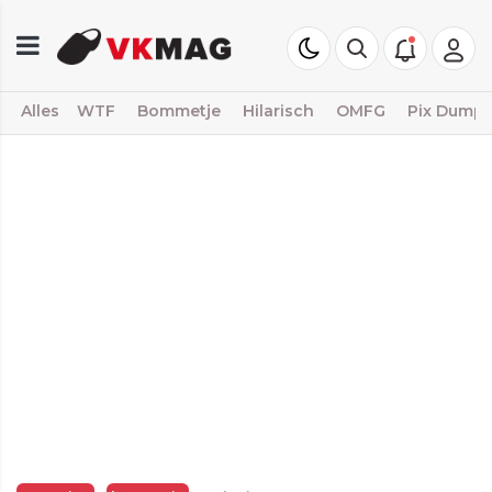
Alles
WTF
Bommetje
Hilarisch
OMFG
Pix Dump