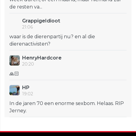
de resten va...
GrappigeIdioot
21:06
waar is de dierenpartij nu? en al die
dierenactivisten?
HenryHardcore
20:20
🙏🏻
HP
19:02
In de jaren 70 een enorme sexbom. Helaas. RIP
Jerney.