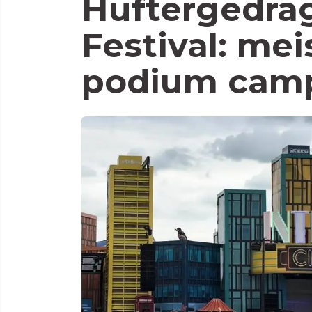
Huftergedrag
Festival: mei
podium cam