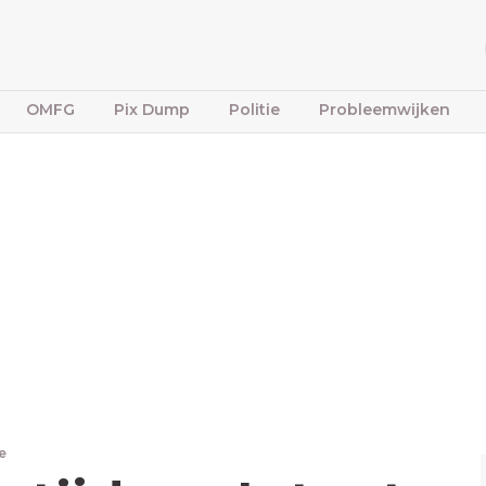
OMFG
Pix Dump
Politie
Probleemwijken
e