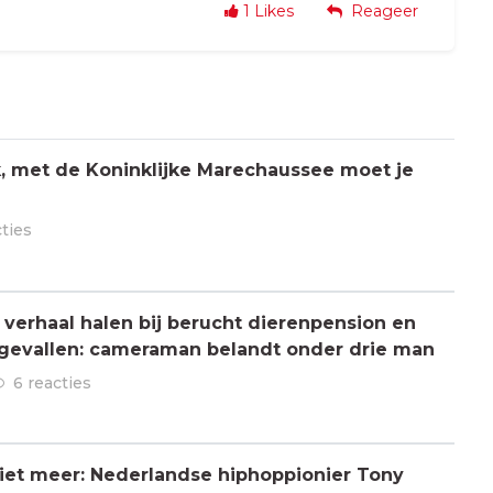
1
Likes
Reageer
jk, met de Koninklijke Marechaussee moet je
cties
verhaal halen bij berucht dierenpension en
ngevallen: cameraman belandt onder drie man
6 reacties
 niet meer: Nederlandse hiphoppionier Tony