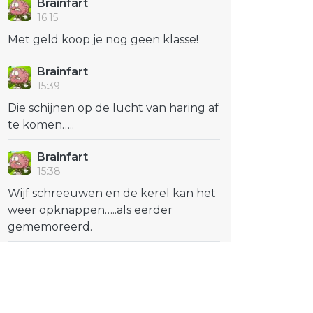
Brainfart
16:15
Met geld koop je nog geen klasse!
Brainfart
15:39
Die schijnen op de lucht van haring af
te komen…..
Brainfart
15:38
Wijf schreeuwen en de kerel kan het
weer opknappen…..als eerder
gememoreerd.