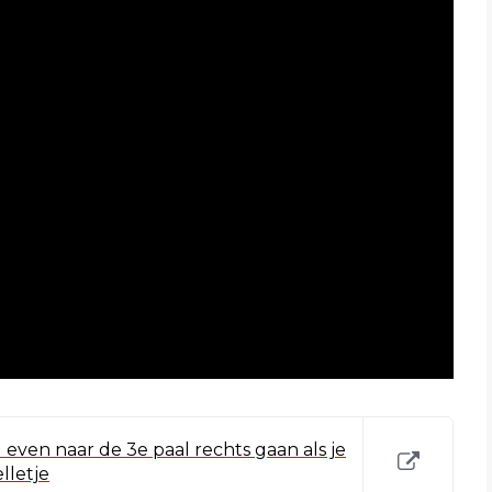
 even naar de 3e paal rechts gaan als je
lletje