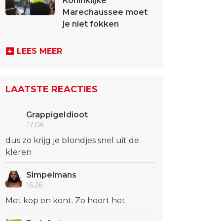
Koninklijke
Marechaussee moet
je niet fokken
LEES MEER
LAATSTE REACTIES
GrappigeIdioot
17:06
dus zo krijg je blondjes snel uit de
kleren
Simpelmans
16:26
Met kop en kont. Zo hoort het.