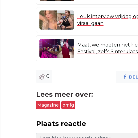
Leuk interview vrijdag o
viraal gaan
Maat, we moeten het heb
Festival, zelfs Sinterklaa
0
DE
Lees meer over:
Magazine
omfg
Plaats reactie