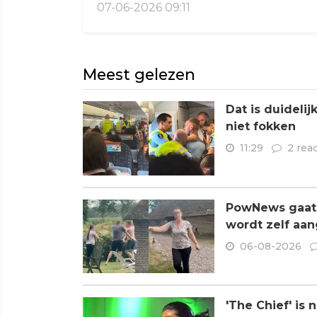
07-06-2026 09:11
Meest gelezen
Dat is duideli
niet fokken
11:29
2 rea
PowNews gaat 
wordt zelf aa
06-08-2026
'The Chief' is