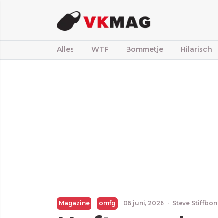
Alles
WTF
Bommetje
Hilarisch
Magazine
omfg
06 juni, 2026
·
Steve Stiffbon