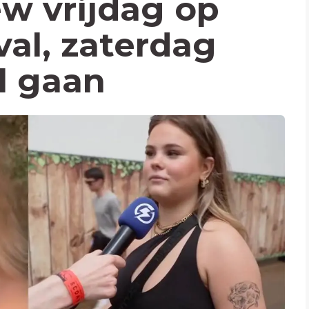
ew vrijdag op
val, zaterdag
al gaan