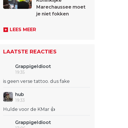
Koninklijke
Marechaussee moet
je niet fokken
LEES MEER
LAATSTE REACTIES
GrappigeIdioot
19:35
is geen verse tattoo. dus fake
hub
19:33
Hulde voor de KMar 👍
GrappigeIdioot