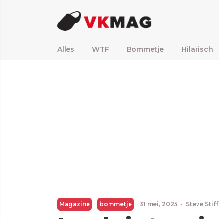
Alles
WTF
Bommetje
Hilarisch
Magazine
bommetje
31 mei, 2025
·
Steve Stif