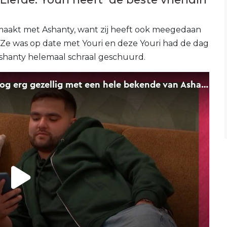
maakt met Ashanty, want zij heeft ook meegedaan
. Ze was op date met Youri en deze Youri had de dag
Ashanty helemaal schraal geschuurd.