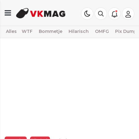
Alles
WTF
Bommetje
Hilarisch
OMFG
Pix Dump