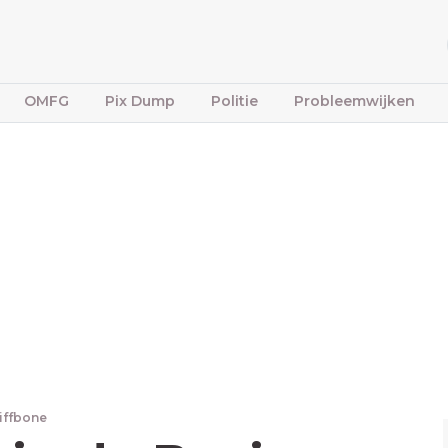
OMFG
Pix Dump
Politie
Probleemwijken
tiffbone