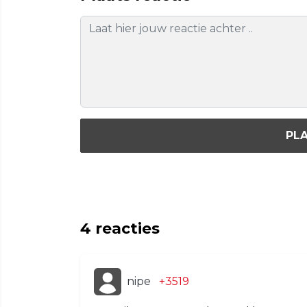
PLA
4
reacties
nipe
+3519