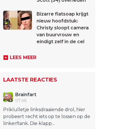
Scott (54) overleden
Bizarre flatsoap krijgt
nieuw hoofdstuk:
Christy sloopt camera
van buurvrouw en
eindigt zelf in de cel
LEES MEER
LAATSTE REACTIES
Brainfart
07:46
Priklulletje linksdraaiende drol, hier
probeert recht iets op te lossen op de
linkerflank. Die klapp...