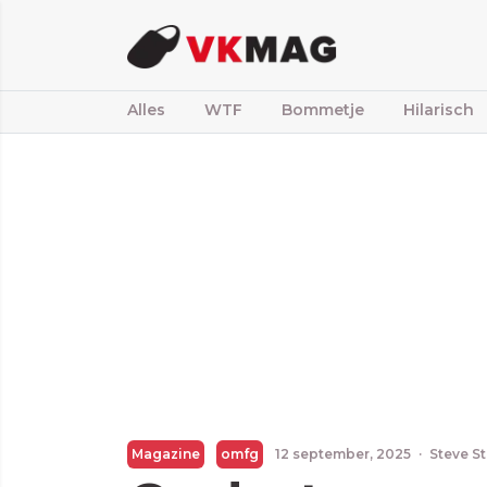
Alles
WTF
Bommetje
Hilarisch
Magazine
omfg
12 september, 2025
·
Steve S