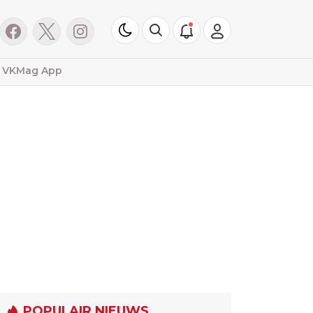
VKMag App
POPULAIR NIEUWS