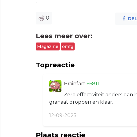
0
DE
Lees meer over:
Magazine
omfg
Topreactie
Brainfart
+6811
Zero effectiviteit anders dan 
granaat droppen en klaar.
12-09-2025
Plaats reactie