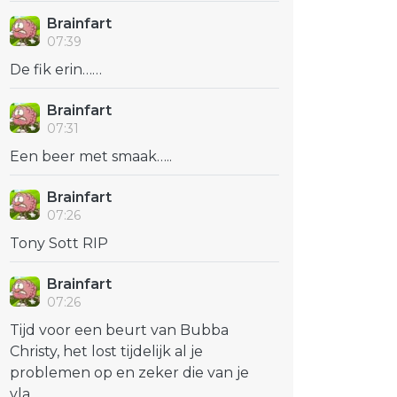
Brainfart
07:39
De fik erin……
Brainfart
07:31
Een beer met smaak…..
Brainfart
07:26
Tony Sott RIP
Brainfart
07:26
Tijd voor een beurt van Bubba
Christy, het lost tijdelijk al je
problemen op en zeker die van je
vla...