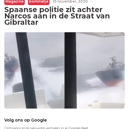
Magazine
bommetje
16 november, 2020
·
Spaanse politie zit achter
Narcos aan in de Straat van
Gibraltar
Volg ons op Google
Ontvang onze nieuwste verhalen in je Google-feed