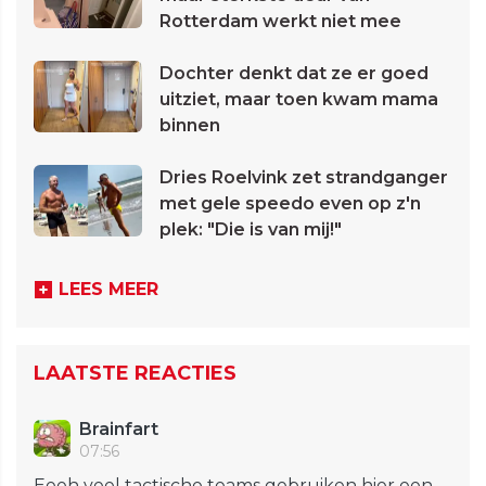
Rotterdam werkt niet mee
Dochter denkt dat ze er goed
uitziet, maar toen kwam mama
binnen
Dries Roelvink zet strandganger
met gele speedo even op z'n
plek: "Die is van mij!"
LEES MEER
LAATSTE REACTIES
Brainfart
07:56
Eeeh veel tactische teams gebruiken hier een