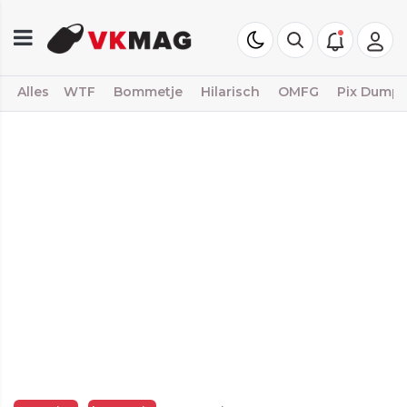
Alles
WTF
Bommetje
Hilarisch
OMFG
Pix Dump