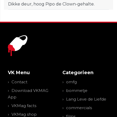
Dikke deur, hoog Pipo de Clown-gehalte.
VK Menu
Categorieen
Contact
omfg
Download VKMAG
bommetje
App
Lang Leve de Liefde
VKMag facts
commercials
VKMag shop
films