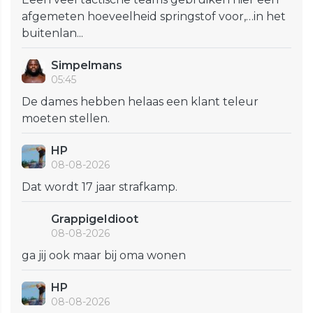
afgemeten hoeveelheid springstof voor,…in het
buitenlan...
Simpelmans
05:45
De dames hebben helaas een klant teleur
moeten stellen.
HP
08-08-2026
Dat wordt 17 jaar strafkamp.
GrappigeIdioot
08-08-2026
ga jij ook maar bij oma wonen
HP
08-08-2026