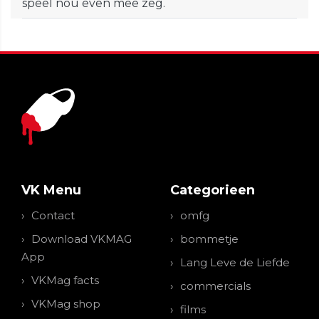
speel nou even mee zeg.
VK Menu
Categorieen
Contact
omfg
Download VKMAG
bommetje
App
Lang Leve de Liefde
VKMag facts
commercials
VKMag shop
films