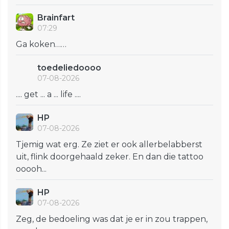
Brainfart
07:29
Ga koken……
toedeliedoooo
07-08-2026
.... get ... a ... life ....
HP
07-08-2026
Tjemig wat erg. Ze ziet er ook allerbelabberst
uit, flink doorgehaald zeker. En dan die tattoo
ooooh...
HP
07-08-2026
Zeg, de bedoeling was dat je er in zou trappen,