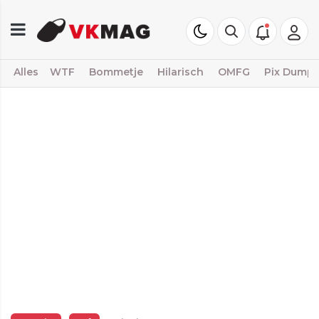
Alles
WTF
Bommetje
Hilarisch
OMFG
Pix Dump