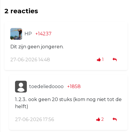
2
reacties
HP
+14237
Dit zijn geen jongeren.
27-06-2026 14:48
1
toedeliedoooo
+1858
1..2.3.. ook geen 20 stuks (kom nog niet tot de
helft)
27-06-2026 17:56
2