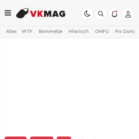
Alles
WTF
Bommetje
Hilarisch
OMFG
Pix Dump