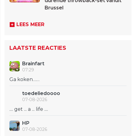
durende throwback-set vanuit
Brussel
LEES MEER
LAATSTE REACTIES
Brainfart
07:29
Ga koken……
toedeliedoooo
07-08-2026
.... get ... a ... life ....
HP
07-08-2026