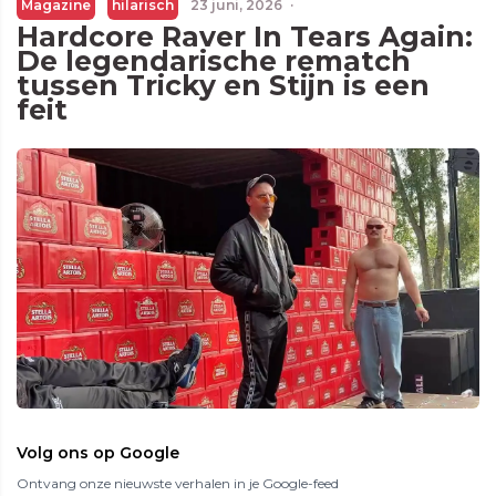
Magazine
hilarisch
23 juni, 2026
·
Hardcore Raver In Tears Again:
De legendarische rematch
tussen Tricky en Stijn is een
feit
Volg ons op Google
Ontvang onze nieuwste verhalen in je Google-feed