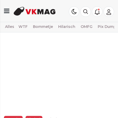
Alles
WTF
Bommetje
Hilarisch
OMFG
Pix Dump