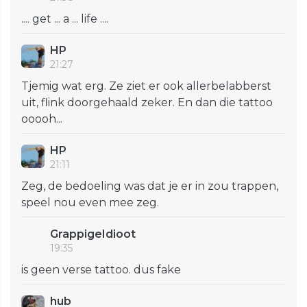
.... get ... a ... life ....
HP
21:27
Tjemig wat erg. Ze ziet er ook allerbelabberst
uit, flink doorgehaald zeker. En dan die tattoo
ooooh...
HP
21:11
Zeg, de bedoeling was dat je er in zou trappen,
speel nou even mee zeg.
GrappigeIdioot
19:35
is geen verse tattoo. dus fake
hub