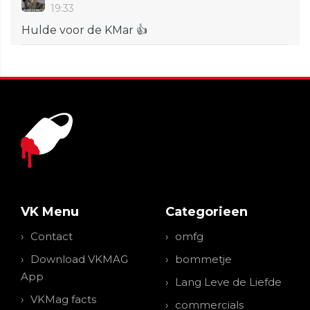
19:33
Hulde voor de KMar 👍
VK Menu
Categorieen
Contact
omfg
Download VKMAG
bommetje
App
Lang Leve de Liefde
VKMag facts
commercials