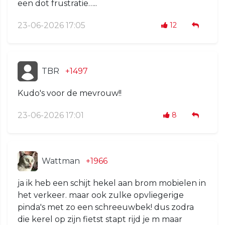
een dot frustratie…..
23-06-2026 17:05
12
TBR
+1497
Kudo's voor de mevrouw!!
23-06-2026 17:01
8
Wattman
+1966
ja ik heb een schijt hekel aan brom mobielen in
het verkeer. maar ook zulke opvliegerige
pinda's met zo een schreeuwbek! dus zodra
die kerel op zijn fietst stapt rijd je m maar