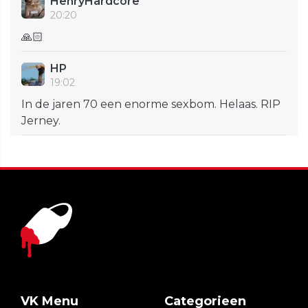
HenryHardcore
20:20
🙏🏻
HP
19:02
In de jaren 70 een enorme sexbom. Helaas. RIP
Jerney.
VK Menu
Categorieen