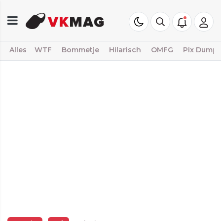
Alles
WTF
Bommetje
Hilarisch
OMFG
Pix Dump