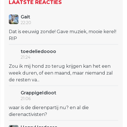
LAATSTE REACTIES
Gait
22:20
Dat is eeuwig zonde! Gave muziek, mooie kerel!
RIP
toedeliedoooo
21:24
Zou ik mij hond zo terug krijgen kan het een
week duren, of een maand, maar niemand zal
de resten va...
GrappigeIdioot
21:06
waar is de dierenpartij nu? en al die
dierenactivisten?