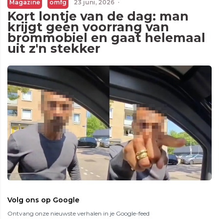
Magazine
omfg
23 juni, 2026
·
Kort lontje van de dag: man
krijgt geen voorrang van
brommobiel en gaat helemaal
uit z'n stekker
Volg ons op Google
Ontvang onze nieuwste verhalen in je Google-feed