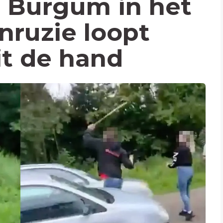
e Burgum in het
nruzie loopt
it de hand