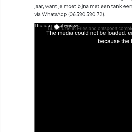
jaar, want je moet bijna met een tank ee
via WhatsApp (06 590 590 72).