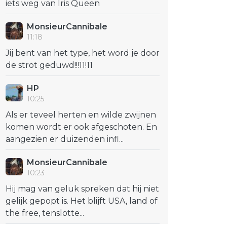
iets weg van Iris Queen
MonsieurCannibale
11:18
Jij bent van het type, het word je door
de strot geduwd!!!11!11
HP
10:25
Als er teveel herten en wilde zwijnen
komen wordt er ook afgeschoten. En
aangezien er duizenden infl...
MonsieurCannibale
10:23
Hij mag van geluk spreken dat hij niet
gelijk gepopt is. Het blijft USA, land of
the free, tenslotte...