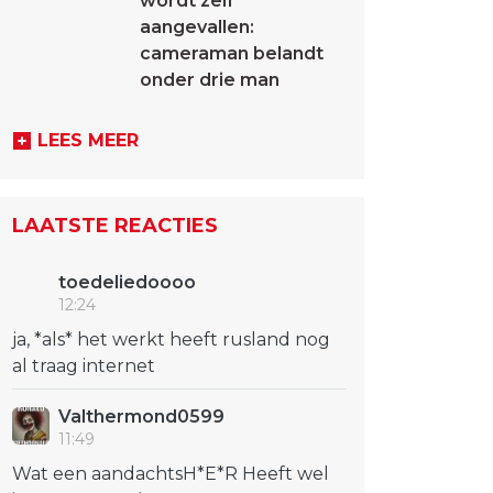
wordt zelf
aangevallen:
cameraman belandt
onder drie man
LEES MEER
LAATSTE REACTIES
toedeliedoooo
12:24
ja, *als* het werkt heeft rusland nog
al traag internet
Valthermond0599
11:49
Wat een aandachtsH*E*R Heeft wel