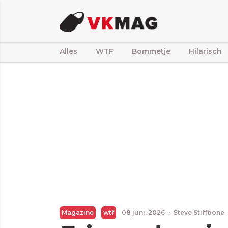
Alles
WTF
Bommetje
Hilarisch
Magazine
wtf
08 juni, 2026
·
Steve Stiffbone