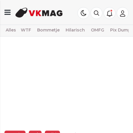
Alles
WTF
Bommetje
Hilarisch
OMFG
Pix Dump