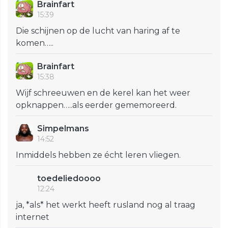
Brainfart
15:39
Die schijnen op de lucht van haring af te
komen…..
Brainfart
15:38
Wijf schreeuwen en de kerel kan het weer
opknappen…..als eerder gememoreerd.
Simpelmans
14:52
Inmiddels hebben ze écht leren vliegen.
toedeliedoooo
12:24
ja, *als* het werkt heeft rusland nog al traag
internet