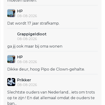
moeten stellen.
HP
08-08-2026
Dat wordt 17 jaar strafkamp.
GrappigeIdioot
08-08-2026
ga jij ook maar bij oma wonen
HP
08-08-2026
Dikke deur, hoog Pipo de Clown-gehalte.
Prikker
08-08-2026
Slechtste ouders van Nederland... iets om trots
op te zijn ! En dat allemaal omdat de ouders te
ban...