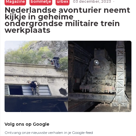
Magazine
bommetje
urbex
03 december, 2023
·
Nederlandse avonturier neemt
kijkje in geheime
ondergrondse militaire trein
werkplaats
Volg ons op Google
Ontvang onze nieuwste verhalen in je Google-feed