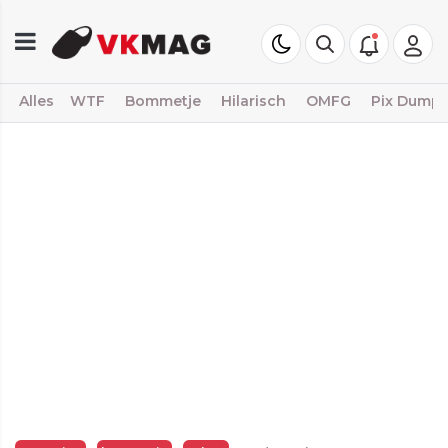
Alles
WTF
Bommetje
Hilarisch
OMFG
Pix Dump