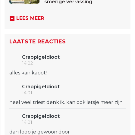
smerige verrassing
LEES MEER
LAATSTE REACTIES
GrappigeIdioot
14:02
alles kan kapot!
GrappigeIdioot
14:01
heel veel triest denk ik. kan ook ietsje meer zijn
GrappigeIdioot
14:01
dan loop je gewoon door