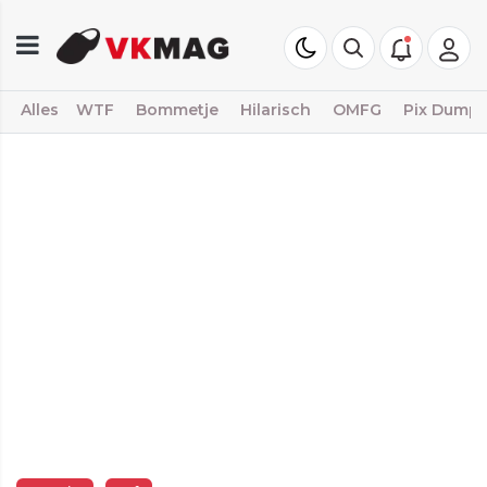
Alles
WTF
Bommetje
Hilarisch
OMFG
Pix Dump