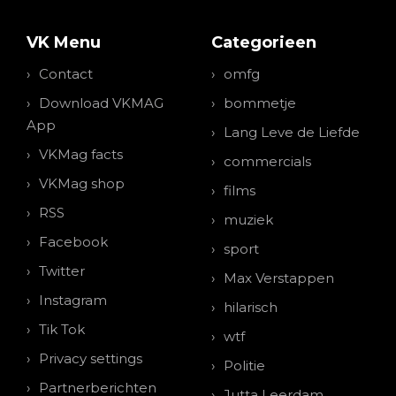
VK Menu
Categorieen
Contact
omfg
Download VKMAG
bommetje
App
Lang Leve de Liefde
VKMag facts
commercials
VKMag shop
films
RSS
muziek
Facebook
sport
Twitter
Max Verstappen
Instagram
hilarisch
Tik Tok
wtf
Privacy settings
Politie
Partnerberichten
Jutta Leerdam