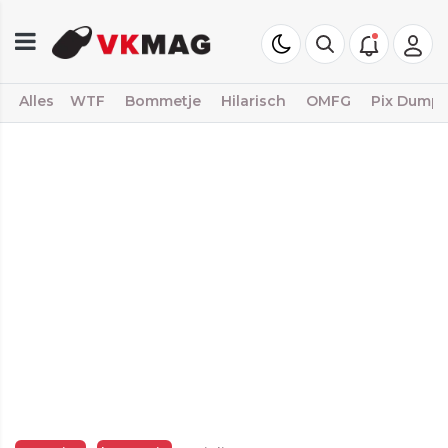
Alles
WTF
Bommetje
Hilarisch
OMFG
Pix Dump