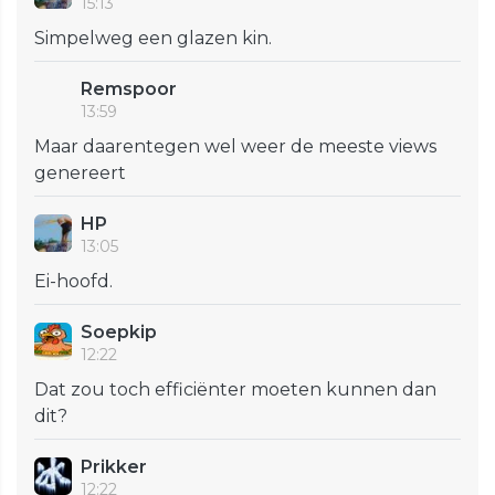
15:13
Simpelweg een glazen kin.
Remspoor
13:59
Maar daarentegen wel weer de meeste views
genereert
HP
13:05
Ei-hoofd.
Soepkip
12:22
Dat zou toch efficiënter moeten kunnen dan
dit?
Prikker
12:22