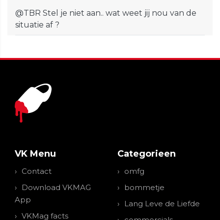
@TBR Stel je niet aan.. wat weet jij nou van de
situatie af ?
VK Menu
Categorieen
Contact
omfg
Download VKMAG
bommetje
App
Lang Leve de Liefde
VKMag facts
commercials