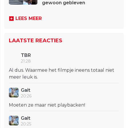
gewoon gebleven
LEES MEER
LAATSTE REACTIES
TBR
21:28
AI dus. Waarmee het filmpje ineens totaal niet
meer leuk is.
Gait
20:26
Moeten ze maar niet playbacken!
Gait
20:25