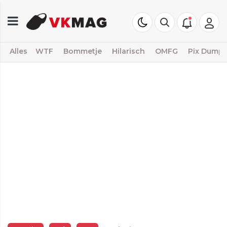
Alles
WTF
Bommetje
Hilarisch
OMFG
Pix Dump