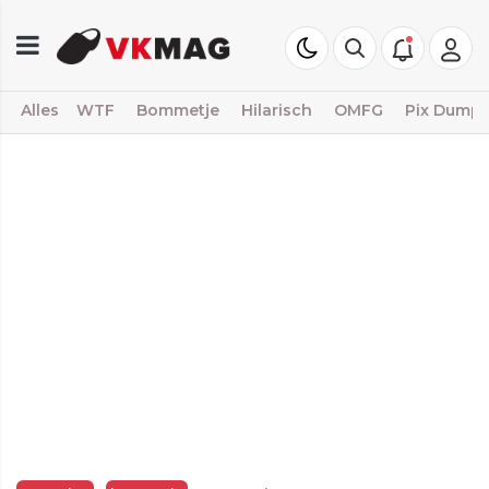
Alles
WTF
Bommetje
Hilarisch
OMFG
Pix Dump