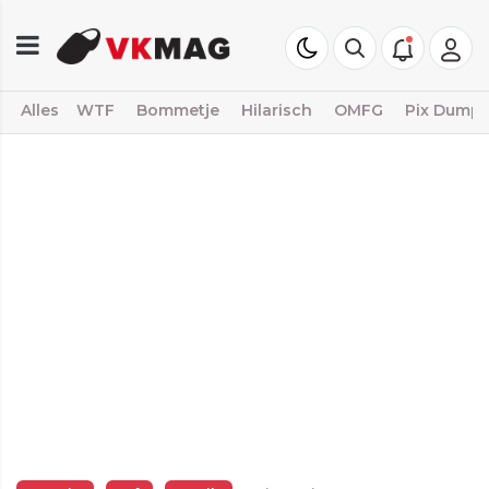
Alles
WTF
Bommetje
Hilarisch
OMFG
Pix Dump