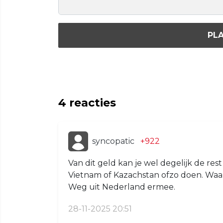
PLA
4
reacties
syncopatic
+922
Van dit geld kan je wel degelijk de res
Vietnam of Kazachstan ofzo doen. Waar
Weg uit Nederland ermee.
28-11-2025 20:51