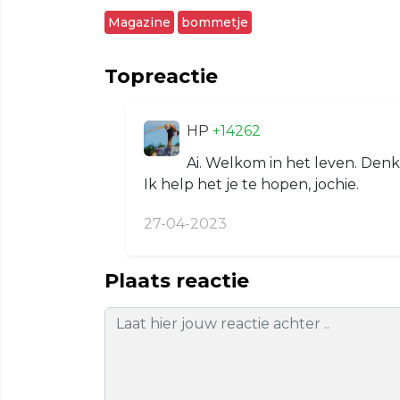
Magazine
bommetje
Topreactie
HP
+14262
Ai. Welkom in het leven. Den
Ik help het je te hopen, jochie.
27-04-2023
Plaats reactie