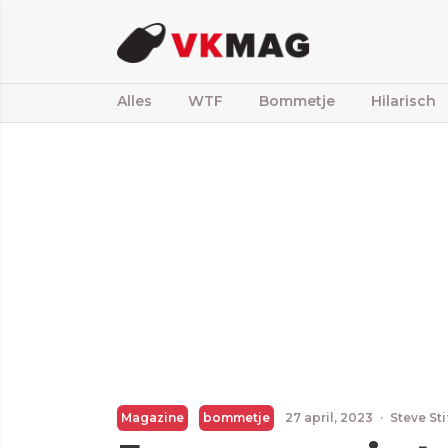
Alles
WTF
Bommetje
Hilarisch
Magazine
bommetje
27 april, 2023
·
Steve St