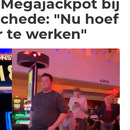
Megajackpot bij
schede: "Nu hoef
r te werken"