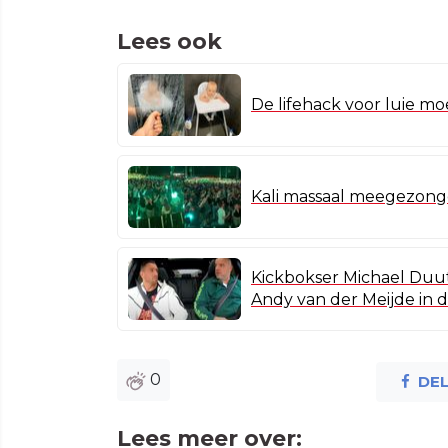
Lees ook
De lifehack voor luie m
Kali massaal meegezongen
Kickbokser Michael Duut 
Andy van der Meijde in 
0
DE
Lees meer over: