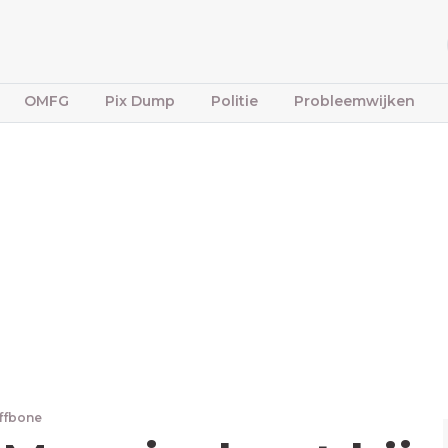
OMFG
Pix Dump
Politie
Probleemwijken
iffbone