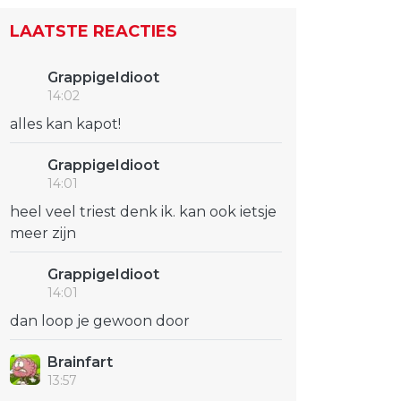
LAATSTE REACTIES
GrappigeIdioot
14:02
alles kan kapot!
GrappigeIdioot
14:01
heel veel triest denk ik. kan ook ietsje
meer zijn
GrappigeIdioot
14:01
dan loop je gewoon door
Brainfart
13:57