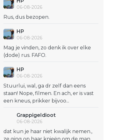
HP
06-08-2026
Rus, dus bezopen.
HP
06-08-2026
Mag je vinden, zo denk ik over elke
(dode) rus. FAFO.
HP
06-08-2026
Stuurlui, wal, ga dr zelf dan eens
staan! Nope, filmen. En ach, er is vast
een kneus, prikker bijvoo...
GrappigeIdioot
06-08-2026
dat kun je haar niet kwalijk nemen.,
ze ging op haar knieën om de man