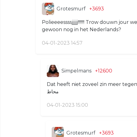
Grotesmurf
+3693
Polieeeessssjjjjj!!!!!!! Trow douwn jour 
gewoon nog in het Nederlands?
04-01-2023 14:57
Simpelmans
+12600
Dat heeft niet zoveel zin meer tegenwoordig. Bet
محاط
04-01-2023 15:00
Grotesmurf
+3693