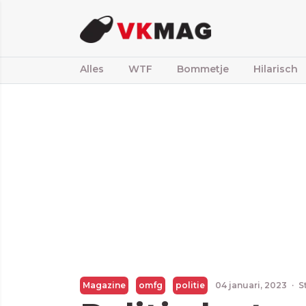
Alles
WTF
Bommetje
Hilarisch
Magazine
omfg
politie
04 januari, 2023
·
S