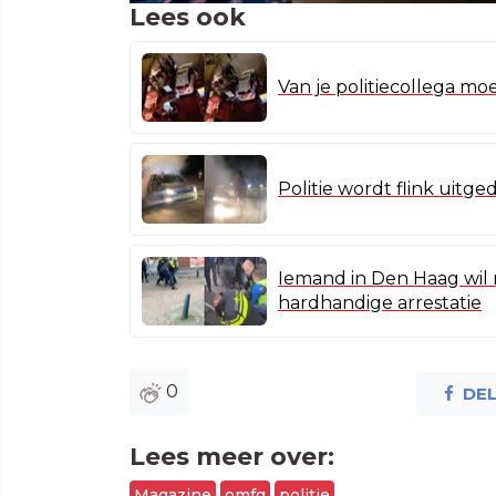
Lees ook
Van je politiecollega mo
Politie wordt flink uitge
Iemand in Den Haag wil 
hardhandige arrestatie
0
DE
Lees meer over:
Magazine
omfg
politie