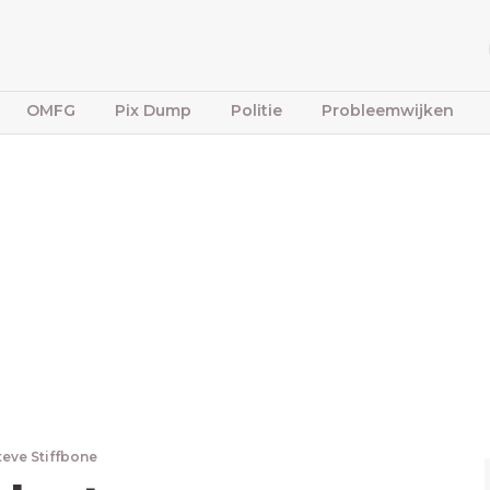
OMFG
Pix Dump
Politie
Probleemwijken
teve Stiffbone