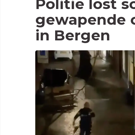
Politie lost 
gewapende ov
in Bergen