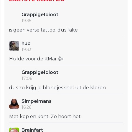
GrappigeIdioot
19:35
is geen verse tattoo. dus fake
hub
19:33
Hulde voor de KMar 👍
GrappigeIdioot
17:06
dus zo krijg je blondjes snel uit de kleren
Simpelmans
16:26
Met kop en kont. Zo hoort het.
Brainfart