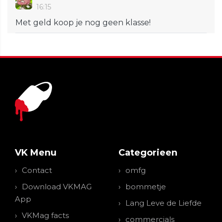
16:15
Met geld koop je nog geen klasse!
VK Menu
Categorieen
Contact
omfg
Download VKMAG
bommetje
App
Lang Leve de Liefde
VKMag facts
commercials