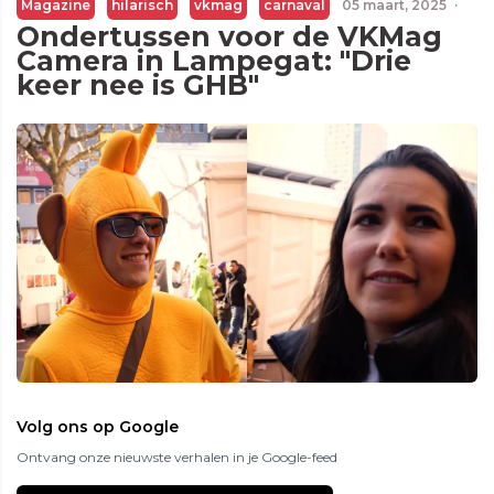
Magazine
hilarisch
vkmag
carnaval
05 maart, 2025
·
Ondertussen voor de VKMag
Camera in Lampegat: "Drie
keer nee is GHB"
Volg ons op Google
Ontvang onze nieuwste verhalen in je Google-feed