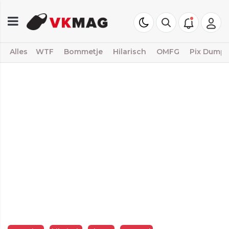
Alles
WTF
Bommetje
Hilarisch
OMFG
Pix Dump