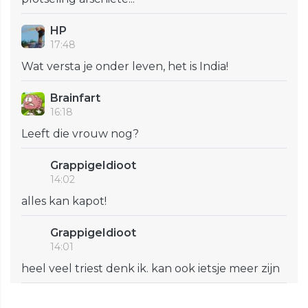
HP
17:48
Wat versta je onder leven, het is India!
Brainfart
16:18
Leeft die vrouw nog?
GrappigeIdioot
14:02
alles kan kapot!
GrappigeIdioot
14:01
heel veel triest denk ik. kan ook ietsje meer zijn