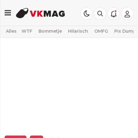
Alles
WTF
Bommetje
Hilarisch
OMFG
Pix Dump