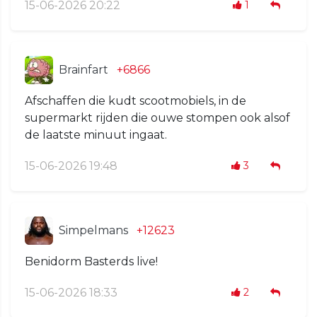
15-06-2026 20:22
1
Brainfart
+6866
Afschaffen die kudt scootmobiels, in de
supermarkt rijden die ouwe stompen ook alsof
de laatste minuut ingaat.
15-06-2026 19:48
3
Simpelmans
+12623
Benidorm Basterds live!
15-06-2026 18:33
2