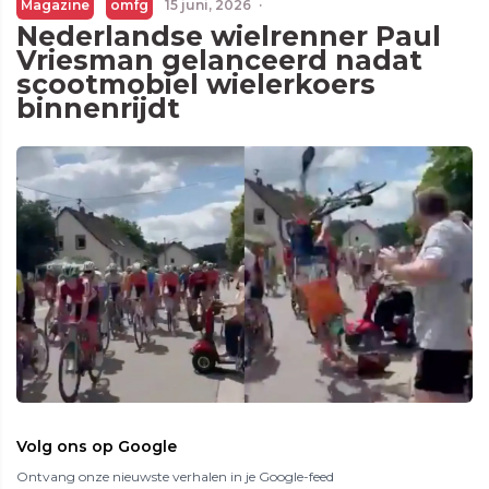
Magazine
omfg
15 juni, 2026
·
Nederlandse wielrenner Paul
Vriesman gelanceerd nadat
scootmobiel wielerkoers
binnenrijdt
Volg ons op Google
Ontvang onze nieuwste verhalen in je Google-feed