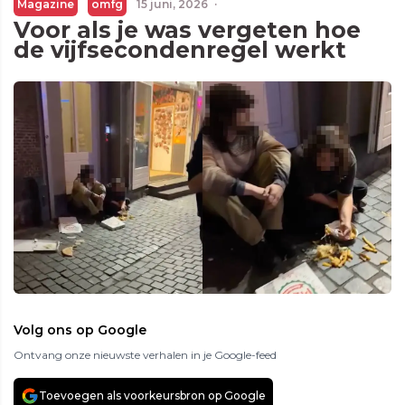
Magazine
omfg
15 juni, 2026
·
Voor als je was vergeten hoe
de vijfsecondenregel werkt
Volg ons op Google
Ontvang onze nieuwste verhalen in je Google-feed
Toevoegen als voorkeursbron op Google