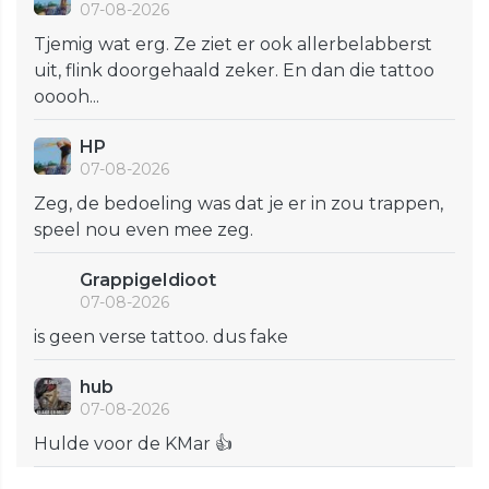
07-08-2026
Tjemig wat erg. Ze ziet er ook allerbelabberst
uit, flink doorgehaald zeker. En dan die tattoo
ooooh...
HP
07-08-2026
Zeg, de bedoeling was dat je er in zou trappen,
speel nou even mee zeg.
GrappigeIdioot
07-08-2026
is geen verse tattoo. dus fake
hub
07-08-2026
Hulde voor de KMar 👍