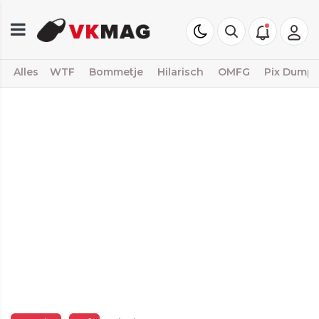
Alles
WTF
Bommetje
Hilarisch
OMFG
Pix Dump