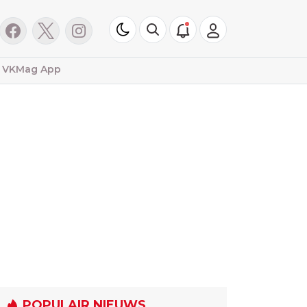
VKMag App
POPULAIR NIEUWS