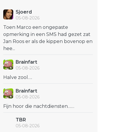
Sjoerd
05-08-2026
Toen Marco een ongepaste
opmerking in een SMS had gezet zat
Jan Roos er als de kippen bovenop en
hee...
Brainfart
05-08-2026
Halve zool….
Brainfart
05-08-2026
Fijn hoor die nachtdiensten……
TBR
05-08-2026