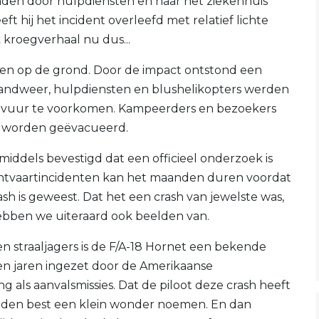
onden door hulpdiensten en naar het ziekenhuis
t hij het incident overleefd met relatief lichte
 kroegverhaal nu dus...
men op de grond. Door de impact ontstond een
randweer, hulpdiensten en blushelikopters werden
t vuur te voorkomen. Kampeerders en bezoekers
jk worden geëvacueerd.
middels bevestigd dat een officieel onderzoek is
 luchtvaartincidenten kan het maanden duren voordat
sh is geweest. Dat het een crash van jewelste was,
ebben we uiteraard ook beelden van.
 en straaljagers is de F/A-18 Hornet een bekende
llen jaren ingezet door de Amerikaanse
g als aanvalsmissies. Dat de piloot deze crash heeft
eden best een klein wonder noemen. En dan