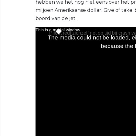
hebben we het nog niet eens over het pri
miljoen Amerikaanse dollar. Give of take, 
boord van de jet.