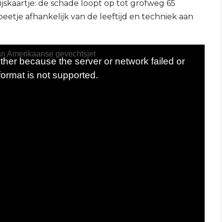
jskaartje: de schade loopt op tot grofweg 65
beetje afhankelijk van de leeftijd en techniek aan