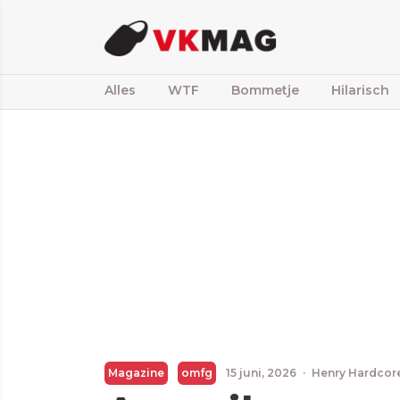
Alles
WTF
Bommetje
Hilarisch
Magazine
omfg
15 juni, 2026
·
Henry Hardcor