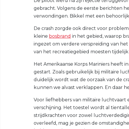
De piloot werd na zijn ejectie teruggev
gebracht. Volgens de eerste berichten heef
verwondingen. Bikkel met een behoorlijk
De crash zorgde ook direct voor proble
kleine
bosbrand
in het gebied, waarop b
ingezet om verdere verspreiding van he
van het recreatiegebied moesten tijdeli
Het Amerikaanse Korps Mariniers heeft in
gestart. Zoals gebruikelijk bij militaire
duidelijk wordt wat de oorzaak van de cra
kunnen we alvast verklappen. En daar h
Voor liefhebbers van militaire luchtvaart
verschijning. Het toestel wordt al tienta
strijdkrachten voor zowel luchtverdedigin
overleefd, mag je gezien de omstandigh