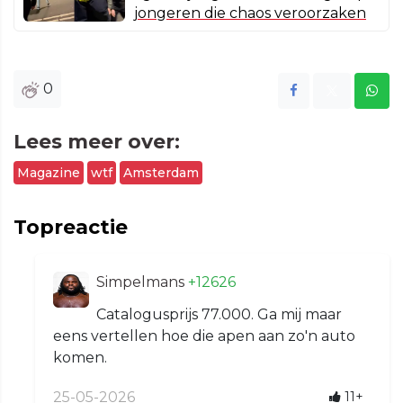
jongeren die chaos veroorzaken
0
Lees meer over:
Magazine
wtf
Amsterdam
Topreactie
Simpelmans
+12626
Catalogusprijs 77.000. Ga mij maar
eens vertellen hoe die apen aan zo'n auto
komen.
25-05-2026
11+