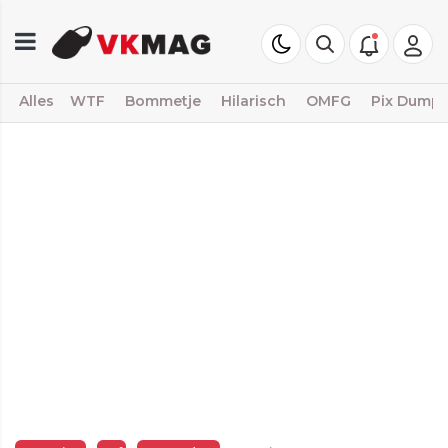
Alles
WTF
Bommetje
Hilarisch
OMFG
Pix Dump