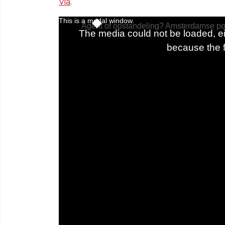
Via
.