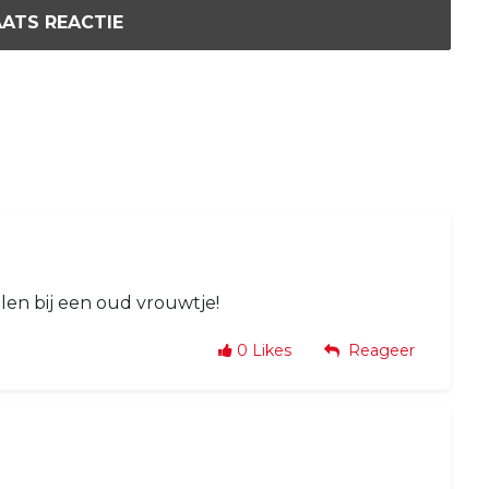
ATS REACTIE
alen bij een oud vrouwtje!
0
Likes
Reageer