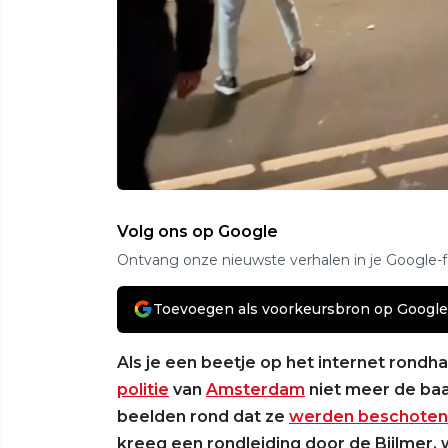
Volg ons op Google
Ontvang onze nieuwste verhalen in je Google-
Toevoegen als voorkeursbron op Google
Als je een beetje op het internet rondha
politie
van
Amsterdam
niet meer de baa
beelden rond dat ze
werden beschoten
kreeg een rondleiding door de Bijlmer,