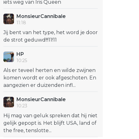
iets weg van Iris Queen
MonsieurCannibale
11:18
Jij bent van het type, het word je door
de strot geduwd!!!11!11
HP
10:25
Als er teveel herten en wilde zwijnen
komen wordt er ook afgeschoten. En
aangezien er duizenden infl...
MonsieurCannibale
10:23
Hij mag van geluk spreken dat hij niet
gelijk gepopt is. Het blijft USA, land of
the free, tenslotte...