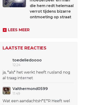
moederbeer én man
die hem redt helemaal
verrot tijdens bizarre
ontmoeting op straat
LEES MEER
LAATSTE REACTIES
toedeliedoooo
12:24
ja, *als* het werkt heeft rusland nog
al traag internet
Valthermond0599
11:49
Wat een aandachtsH*E*R Heeft wel