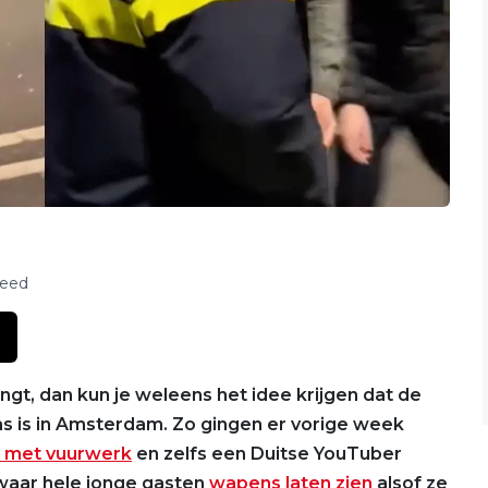
feed
ngt, dan kun je weleens het idee krijgen dat de
s is in Amsterdam. Zo gingen er vorige week
 met vuurwerk
en zelfs een Duitse YouTuber
 waar hele jonge gasten
wapens laten zien
alsof ze