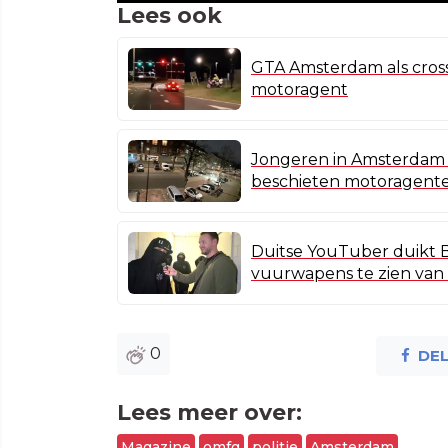
Lees ook
GTA Amsterdam als cross
motoragent
Jongeren in Amsterdam 
beschieten motoragent
Duitse YouTuber duikt Bi
vuurwapens te zien van
0
DE
Lees meer over:
Magazine
omfg
politie
Amsterdam