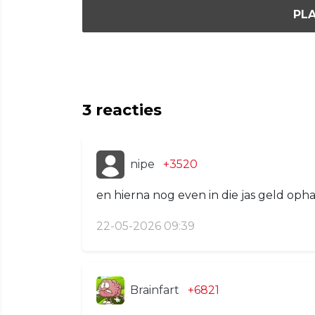
PLA
3
reacties
nipe
+3520
en hierna nog even in die jas geld oph
22-05-2026 09:39
Brainfart
+6821