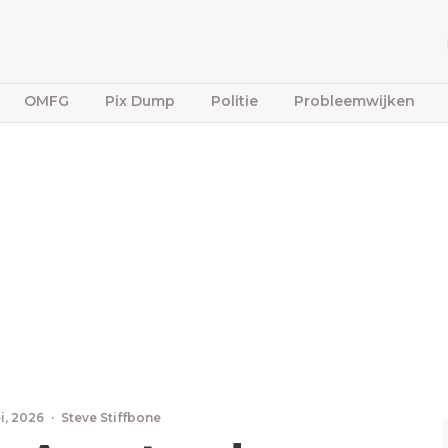
OMFG
Pix Dump
Politie
Probleemwijken
i, 2026
·
Steve Stiffbone