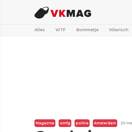
Alles
WTF
Bommetje
Hilarisch
Magazine
omfg
politie
Amsterdam
20 me