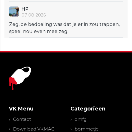
HP
07-08-2026
Zeg, de bedoeling was dat je er in zou trappen,
speel nou even mee zeg.
VK Menu
Categorieen
Contact
omfg
Download VKMAG
bommetje