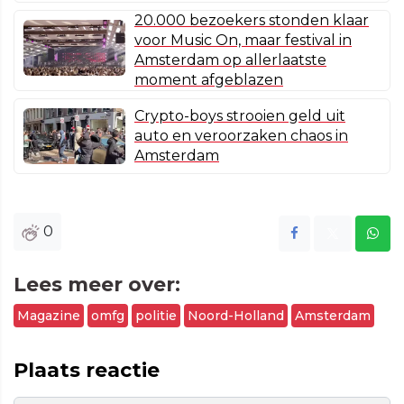
20.000 bezoekers stonden klaar
voor Music On, maar festival in
Amsterdam op allerlaatste
moment afgeblazen
Crypto-boys strooien geld uit
auto en veroorzaken chaos in
Amsterdam
0
Lees meer over:
Magazine
omfg
politie
Noord-Holland
Amsterdam
Plaats reactie