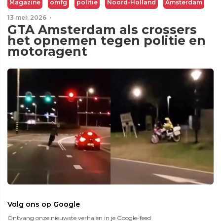
Magazine
omfg
politie
Noord-Holland
Amsterdam
13 mei, 2026
·
GTA Amsterdam als crossers
het opnemen tegen politie en
motoragent
Volg ons op Google
Ontvang onze nieuwste verhalen in je Google-feed