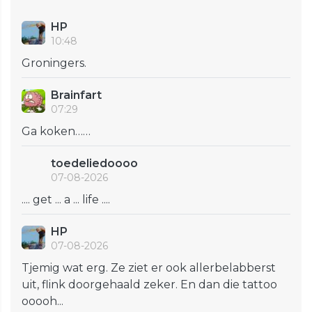
HP
10:48
Groningers.
Brainfart
07:29
Ga koken……
toedeliedoooo
07-08-2026
.... get ... a ... life ....
HP
07-08-2026
Tjemig wat erg. Ze ziet er ook allerbelabberst
uit, flink doorgehaald zeker. En dan die tattoo
ooooh...