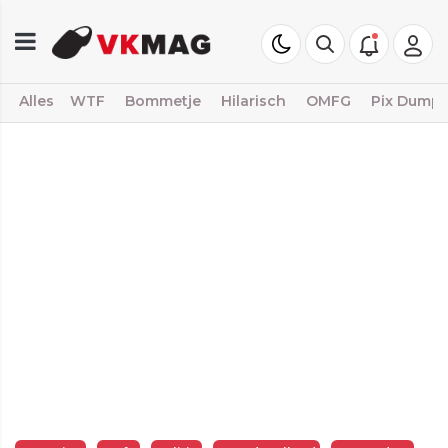
Alles
WTF
Bommetje
Hilarisch
OMFG
Pix Dump