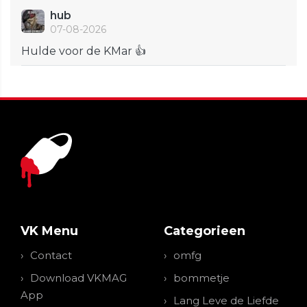
hub
07-08-2026
Hulde voor de KMar 👍
VK Menu
Categorieen
Contact
omfg
Download VKMAG
bommetje
App
Lang Leve de Liefde