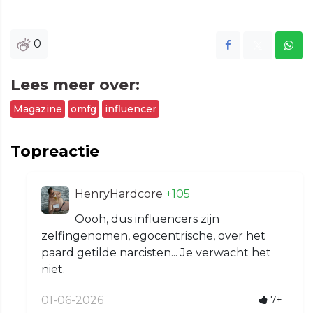
0
Lees meer over:
Magazine
omfg
influencer
Topreactie
HenryHardcore
+105
Oooh, dus influencers zijn
zelfingenomen, egocentrische, over het
paard getilde narcisten... Je verwacht het
niet.
01-06-2026
7+