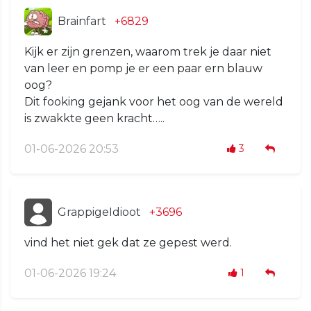
Brainfart
+6829
Kijk er zijn grenzen, waarom trek je daar niet
van leer en pomp je er een paar ern blauw
oog?
Dit fooking gejank voor het oog van de wereld
is zwakkte geen kracht…..
01-06-2026 20:53
3
GrappigeIdioot
+3696
vind het niet gek dat ze gepest werd.
01-06-2026 19:24
1