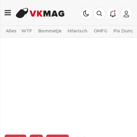
Alles
WTF
Bommetje
Hilarisch
OMFG
Pix Dump