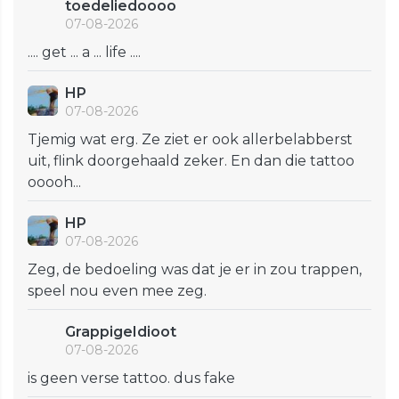
toedeliedoooo
07-08-2026
.... get ... a ... life ....
HP
07-08-2026
Tjemig wat erg. Ze ziet er ook allerbelabberst
uit, flink doorgehaald zeker. En dan die tattoo
ooooh...
HP
07-08-2026
Zeg, de bedoeling was dat je er in zou trappen,
speel nou even mee zeg.
GrappigeIdioot
07-08-2026
is geen verse tattoo. dus fake