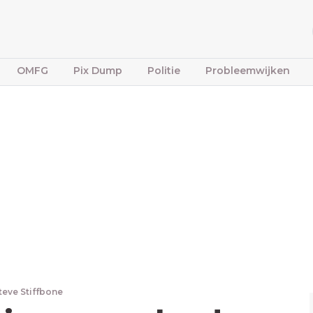
OMFG
Pix Dump
Politie
Probleemwijken
teve Stiffbone