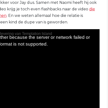
nikker voor Jay dus. Samen met Naomi heeft hij ook
o krijg je toch even flashbacks naar de video
die
omen
. En we weten allemaal hoe die relatie is
k een kind de dupe van is geworden.