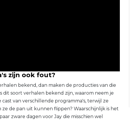
s zijn ook fout?
 verhalen bekend, dan maken de producties van die
s dit soort verhalen bekend zijn, waarom neem je
 cast van verschillende programma's, terwijl ze
 ze de pan uit kunnen flippen? Waarschijnlijk is het
n paar zware dagen voor Jay die misschien wel