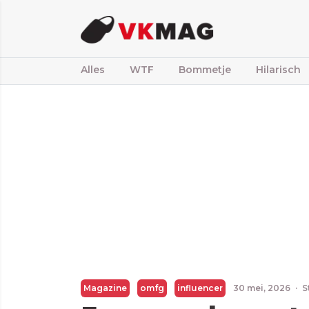
Alles
WTF
Bommetje
Hilarisch
Magazine
omfg
influencer
30 mei, 2026
·
S