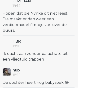
JOZILIAN
19:14
Hopen dat die Nynke dit niet leest.
Die maakt er dan weer een
verdienmodel filmpje van over de
puurs...
TBR
19:01
Ik dacht aan zonder parachute uit
een vliegtuig trappen
hub
18:16
De dochter heeft nog babyspek 😂