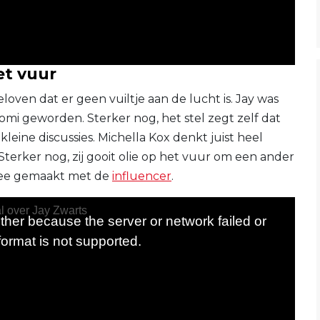
et vuur
eloven dat er geen vuiltje aan de lucht is. Jay was
omi geworden. Sterker nog, het stel zegt zelf dat
leine discussies. Michella Kox denkt juist heel
Sterker nog, zij gooit olie op het vuur om een ander
t mee gemaakt met de
influencer
.