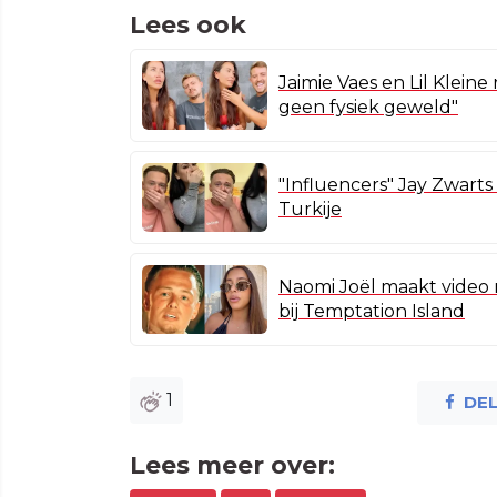
Lees ook
Jaimie Vaes en Lil Klein
geen fysiek geweld"
"Influencers" Jay Zwarts
Turkije
Naomi Joël maakt video
bij Temptation Island
1
DE
Lees meer over: