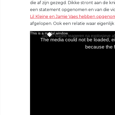
die af zijn gezegd. Dikke stront aan de k
een statement opgenomen en van die vide
Lil Kleine en Jamie Vaes hebben opgen
afgelopen. Ook een relatie waar eigenlij