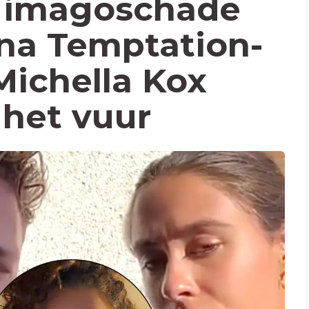
t imagoschade
na Temptation-
Michella Kox
 het vuur