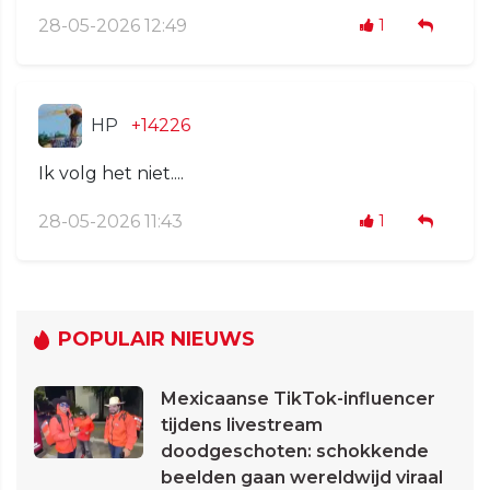
28-05-2026 12:49
1
HP
+14226
Ik volg het niet....
28-05-2026 11:43
1
POPULAIR NIEUWS
Mexicaanse TikTok-influencer
tijdens livestream
doodgeschoten: schokkende
beelden gaan wereldwijd viraal