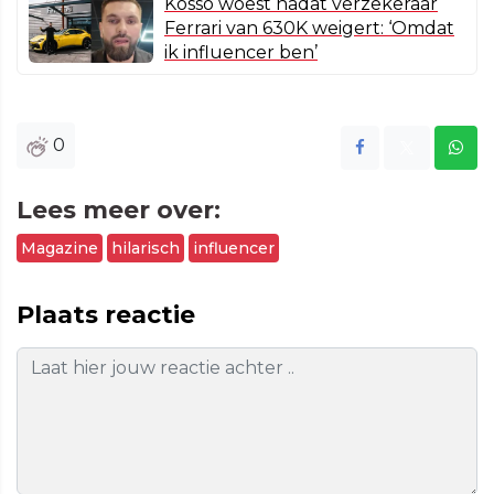
Kosso woest nadat verzekeraar
Ferrari van 630K weigert: ‘Omdat
ik influencer ben’
0
Lees meer over:
Magazine
hilarisch
influencer
Plaats reactie