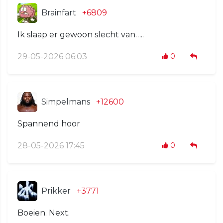
Brainfart
+6809
Ik slaap er gewoon slecht van…..
29-05-2026 06:03
0
Simpelmans
+12600
Spannend hoor
28-05-2026 17:45
0
Prikker
+3771
Boeien. Next.