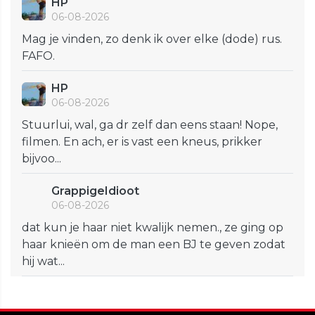
HP
06-08-2026
Mag je vinden, zo denk ik over elke (dode) rus.
FAFO.
HP
06-08-2026
Stuurlui, wal, ga dr zelf dan eens staan! Nope,
filmen. En ach, er is vast een kneus, prikker
bijvoo...
GrappigeIdioot
06-08-2026
dat kun je haar niet kwalijk nemen., ze ging op
haar knieën om de man een BJ te geven zodat
hij wat...