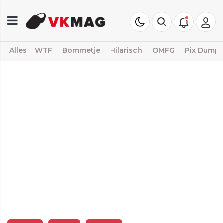
Alles
WTF
Bommetje
Hilarisch
OMFG
Pix Dump