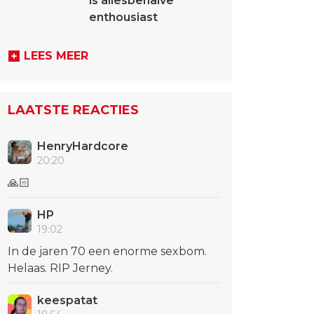
is allesbehalve
enthousiast
LEES MEER
LAATSTE REACTIES
HenryHardcore
20:20
🙏🏻
HP
19:02
In de jaren 70 een enorme sexbom.
Helaas. RIP Jerney.
keespatat