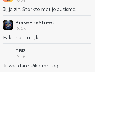
18:54
Jij je zin. Sterkte met je autisme.
BrakeFireStreet
18:05
Fake natuurlijk
TBR
17:46
Jij wel dan? Pik omhoog.