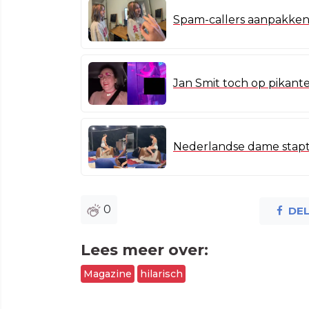
Spam-callers aanpakken 
Jan Smit toch op pikant
Nederlandse dame stapt
0
DE
Lees meer over:
Magazine
hilarisch