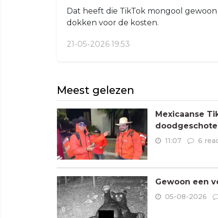
Dat heeft die TikTok mongool gewoon 
dokken voor de kosten.
21-05-2026 19:53
Meest gelezen
Mexicaanse Tik
doodgeschoten
11:07
6 rea
Gewoon een ve
05-08-2026