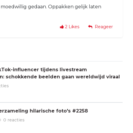
moedwillig gedaan. Oppakken gelijk laten
2
Likes
Reageer
Tok-influencer tijdens livestream
: schokkende beelden gaan wereldwijd viraal
cties
rzameling hilarische foto's #2258
0 reacties