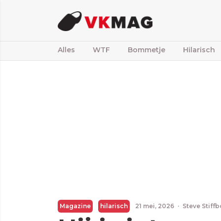
Alles
WTF
Bommetje
Hilarisch
Magazine
hilarisch
21 mei, 2026
·
Steve Stiff