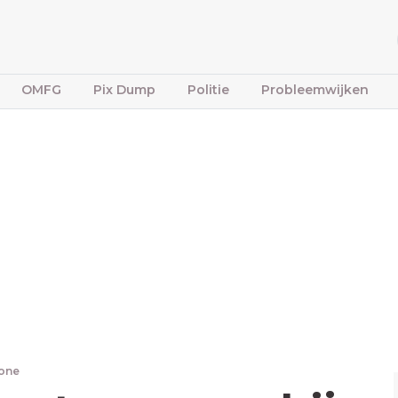
OMFG
Pix Dump
Politie
Probleemwijken
bone