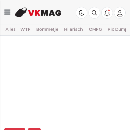
Alles
WTF
Bommetje
Hilarisch
OMFG
Pix Dump