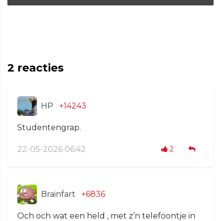
2
reacties
HP
+14243
Studentengrap.
22-05-2026 06:42
2
Brainfart
+6836
Och och wat een held , met z’n telefoontje in