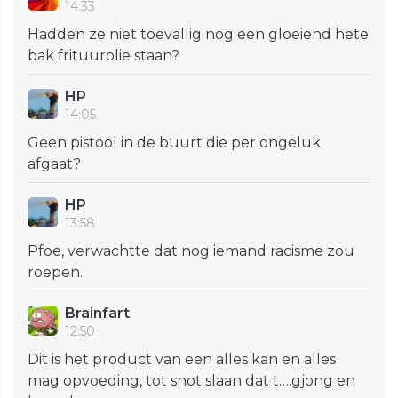
14:33
Hadden ze niet toevallig nog een gloeiend hete
bak frituurolie staan?
HP
14:05
Geen pistool in de buurt die per ongeluk
afgaat?
HP
13:58
Pfoe, verwachtte dat nog iemand racisme zou
roepen.
Brainfart
12:50
Dit is het product van een alles kan en alles
mag opvoeding, tot snot slaan dat t….gjong en