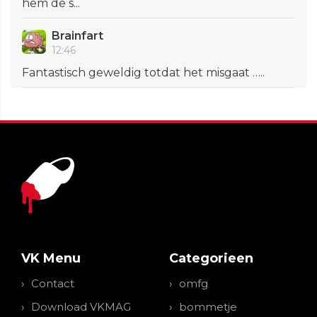
hem de s...
Brainfart
12:46
Fantastisch geweldig totdat het misgaat …..
VK Menu
Categorieen
Contact
omfg
Download VKMAG
bommetje