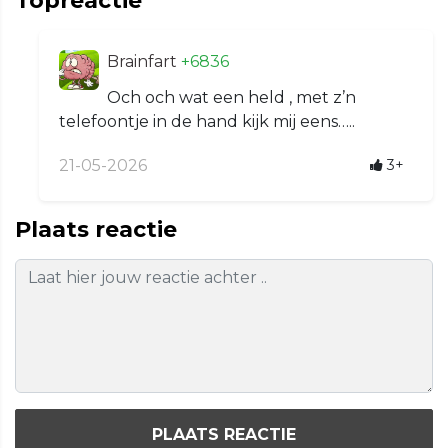
Topreactie
Brainfart
+6836
Och och wat een held , met z’n
telefoontje in de hand kijk mij eens…..
21-05-2026
3+
Plaats reactie
PLAATS REACTIE