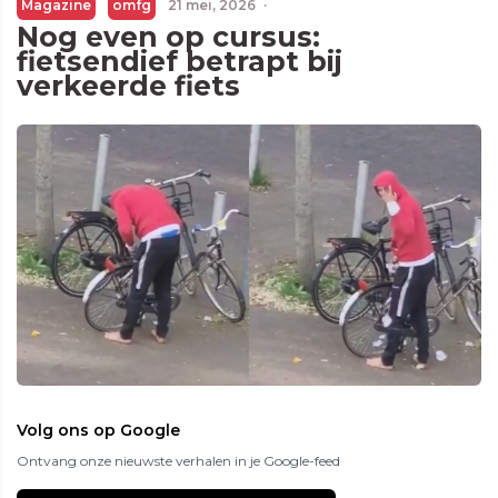
Magazine
omfg
21 mei, 2026
·
Nog even op cursus:
fietsendief betrapt bij
verkeerde fiets
Volg ons op Google
Ontvang onze nieuwste verhalen in je Google-feed