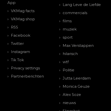
App
Lang Leve de Liefde
VKMag facts
commercials
VKMag shop
films
RSS
muziek
Facebook
sport
Twitter
Max Verstappen
Instagram
hilarisch
Tik Tok
wtf
Privacy settings
Politie
Partnerberichten
Jutta Leerdam
Monica Geuze
Alex Soze
nieuws
Slingshot