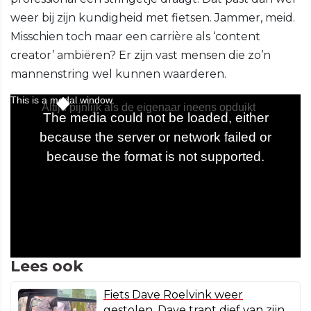
weer bij zijn kundigheid met fietsen. Jammer, meid.
Misschien toch maar een carrière als ‘content
creator’ ambiëren? Er zijn vast mensen die zo’n
mannenstring wel kunnen waarderen.
Lees ook
Fiets Dave Roelvink weer
gestolen, Dave trapt dief van zijn