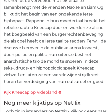
Als het lot de verveelde muziekleraar JJ
samenbrengt met de vrienden Naoise en Liam Óg,
blijkt dit het begin van een ongekende Ierse
hiphopact. Rappend in hun moedertaal breekt het
rebelse raptrio Kneecap door en worden ze al snel
het boegbeeld van een burgerrechtenbeweging
die als doel heeft de Ierse taal te redden. Terwijl de
discussie hierover in de publieke arena losbarst,
doen politie en politici hun uiterste best het
anarchistische trio de mond te snoeren. In deze
seks-, drugs- en hiphopbiopic speelt Kneecap
zichzelf en laten ze een wereldwijde strijdkreet
horen ter verdediging van hun cultureel erfgoed.
Kijk Kneecap op Videoland 🍿
Nog meer kijktips op Netﬂix
Toch zin in iets anders op Netﬂix? Kijk ook eens naar