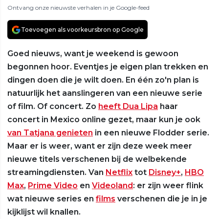
Ontvang onze nieuwste verhalen in je Google-feed
Toevoegen als voorkeursbron op Google
Goed nieuws, want je weekend is gewoon
begonnen hoor. Eventjes je eigen plan trekken en
dingen doen die je wilt doen. En één zo'n plan is
natuurlijk het aanslingeren van een nieuwe serie
of film. Of concert. Zo
heeft Dua Lipa
haar
concert in Mexico online gezet, maar kun je ook
van Tatjana genieten
in een nieuwe Flodder serie.
Maar er is weer, want er zijn deze week meer
nieuwe titels verschenen bij de welbekende
streamingdiensten. Van
Netflix
tot
Disney+
,
HBO
Max
,
Prime Video
en
Videoland
: er zijn weer flink
wat nieuwe series en
films
verschenen die je in je
kijklijst wil knallen.