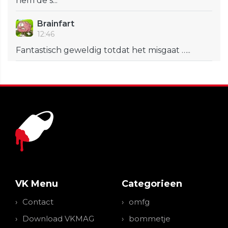
hem de s...
Brainfart
12:46
Fantastisch geweldig totdat het misgaat …..
VK Menu
Categorieen
Contact
omfg
Download VKMAG
bommetje