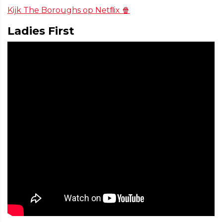
Kijk The Boroughs op Netﬂix 🍿
Ladies First