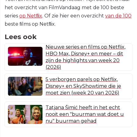
het overzicht van FilmVandaag met de 100 beste
series
op Netﬂix
. Of zie hier een overzicht
van de 100
beste ﬁlms op Netﬂix.
Lees ook
Nieuwe series en films op Netflix,
HBO Max, Disney+ en meer – dit
zijn de highlights van week 20
(2026)
5 verborgen parels op Netflix,
Disney+ en SkyShowtime die je
moet zien (week 20 van 2026)
Tatjana Šimić heeft in het echt
nooit een "buurman wat doet u
nu" buurman gehad