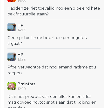
14:33
Hadden ze niet toevallig nog een gloeiend hete
bak frituurolie staan?
HP
14:05
Geen pistool in de buurt die per ongeluk
afgaat?
HP
13:58
Pfoe, verwachtte dat nog iemand racisme zou
roepen.
Brainfart
12:50
Dit is het product van een alles kan en alles
mag opvoeding, tot snot slaan dat t….gjong en