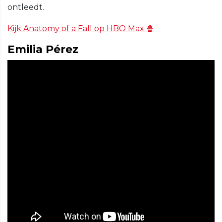
ontleedt.
Kijk Anatomy of a Fall op HBO Max 🍿
Emilia Pérez