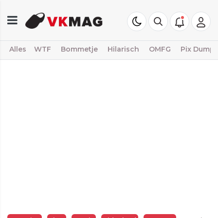
Alles
WTF
Bommetje
Hilarisch
OMFG
Pix Dump