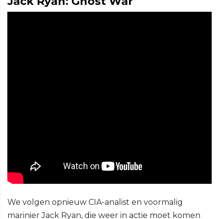
Jack Ryan: Ghost War
We volgen opnieuw CIA-analist en voormalig
marinier Jack Ryan, die weer in actie moet komen