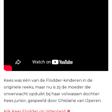
Kees was één van de Flodder-kinderen in de
originele reeks, maar nu is zij de moeder die
onverwacht opduikt bij haar volwassen dochter:
Kees junior, gespeeld door Ghislaine van IJperen.
Kijk Kees Flodder op Videoland 🍿