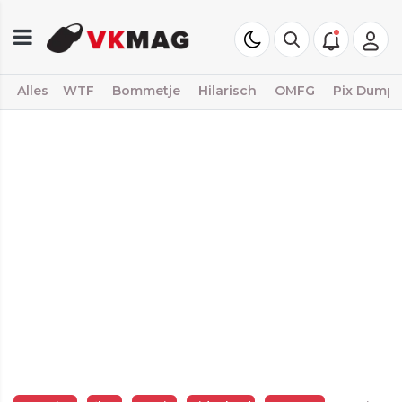
Alles
WTF
Bommetje
Hilarisch
OMFG
Pix Dump