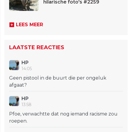
hilarische foto's #2259
LEES MEER
LAATSTE REACTIES
HP
14:05
Geen pistool in de buurt die per ongeluk
afgaat?
HP
13:58
Pfoe, verwachtte dat nog iemand racisme zou
roepen.