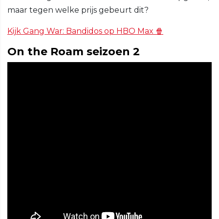
maar tegen welke prijs gebeurt dit?
Kijk Gang War: Bandidos op HBO Max 🍿
On the Roam seizoen 2