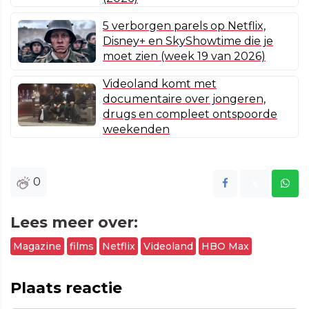
5 verborgen parels op Netflix,
Disney+ en SkyShowtime die je
moet zien (week 19 van 2026)
Videoland komt met
documentaire over jongeren,
drugs en compleet ontspoorde
weekenden
0
Lees meer over:
Magazine
films
Netflix
Videoland
HBO Max
Plaats reactie