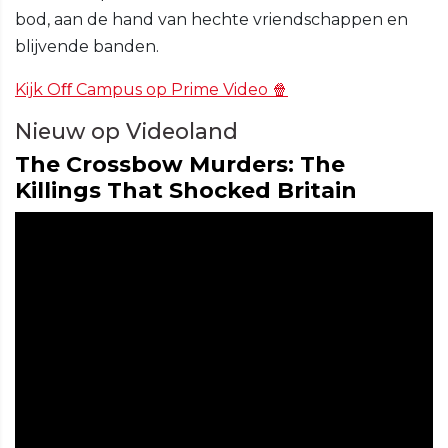
bod, aan de hand van hechte vriendschappen en
blijvende banden.
Kijk Oﬀ Campus op Prime Video 🍿
Nieuw op Videoland
The Crossbow Murders: The
Killings That Shocked Britain