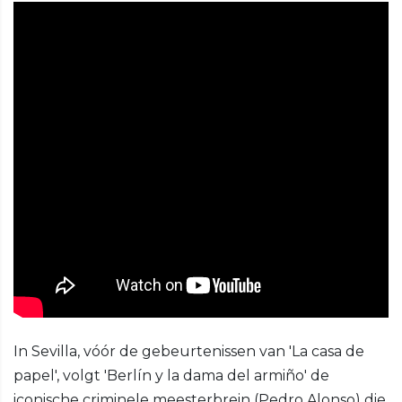
In Sevilla, vóór de gebeurtenissen van 'La casa de
papel', volgt 'Berlín y la dama del armiño' de
iconische criminele meesterbrein (Pedro Alonso) die