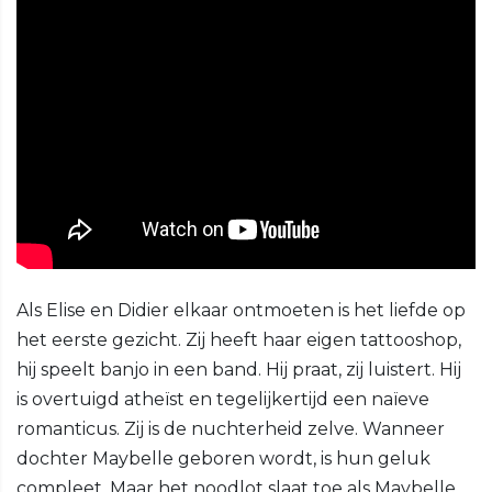
Als Elise en Didier elkaar ontmoeten is het liefde op
het eerste gezicht. Zij heeft haar eigen tattooshop,
hij speelt banjo in een band. Hij praat, zij luistert. Hij
is overtuigd atheïst en tegelijkertijd een naïeve
romanticus. Zij is de nuchterheid zelve. Wanneer
dochter Maybelle geboren wordt, is hun geluk
compleet. Maar het noodlot slaat toe als Maybelle