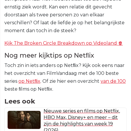
ernstig ziek wordt. Kan een relatie dit gevecht
doorstaan als twee personen zo van elkaar
verschillen? Of laat de liefde je op het belangrijkste
moment dan toch in de steek?
Kijk The Broken Circle Breakdown op Videoland 🍿
Nog meer kijktips op Netﬂix
Toch zin in iets anders op Netﬂix? Kijk ook eens naar
het overzicht van FilmVandaag met de 100 beste
series
op Netﬂix
. Of zie hier een overzicht
van de 100
beste ﬁlms op Netﬂix.
Lees ook
Nieuwe series en films op Netflix,
HBO Max, Disney+ en meer – dit
zijn de highlights van week 19
(2026)