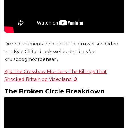
Deze documentaire onthult de gruwelijke daden
van Kyle Cliﬀord, ook wel bekend als ‘de
kruisboogmoordenaar’.
Kijk The Crossbow Murders: The Killings That
Shocked Britain op Videoland 🍿
The Broken Circle Breakdown