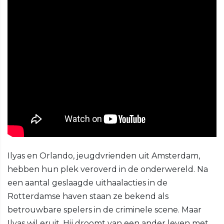
Ilyas en Orlando, jeugdvrienden uit Amsterdam,
hebben hun plek veroverd in de onderwereld. Na
een aantal geslaagde uithaalacties in de
Rotterdamse haven staan ze bekend als
betrouwbare spelers in de criminele scene. Maar
Ilyas wil eruit. Hij droomt van een ander leven met