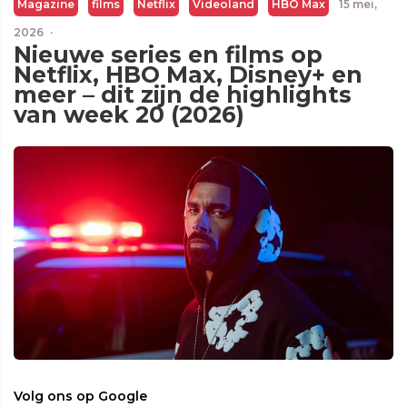
Magazine
films
Netflix
Videoland
HBO Max
15 mei,
2026
·
Nieuwe series en films op
Netflix, HBO Max, Disney+ en
meer – dit zijn de highlights
van week 20 (2026)
Volg ons op Google