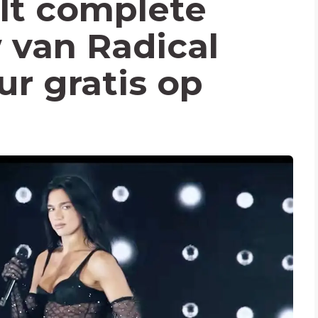
lt complete
 van Radical
r gratis op