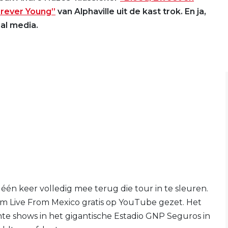
rever Young”
van Alphaville uit de kast trok. En ja,
ial media.
én keer volledig mee terug die tour in te sleuren.
lm Live From Mexico gratis op YouTube gezet. Het
chte shows in het gigantische Estadio GNP Seguros in