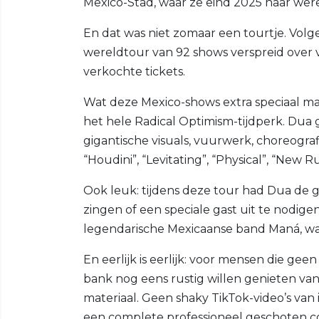
Mexico-Stad, waar ze eind 2025 haar were
En dat was niet zomaar een tourtje. Volg
wereldtour van 92 shows verspreid over v
verkochte tickets.
Wat deze Mexico-shows extra speciaal maak
het hele Radical Optimism-tijdperk. Dua go
gigantische visuals, vuurwerk, choreografie
“Houdini”, “Levitating”, “Physical”, “New R
Ook leuk: tijdens deze tour had Dua de 
zingen of een speciale gast uit te nodig
legendarische Mexicaanse band Maná, 
En eerlijk is eerlijk: voor mensen die ge
bank nog eens rustig willen genieten van 
materiaal. Geen shaky TikTok-video’s van
een complete professioneel geschoten co