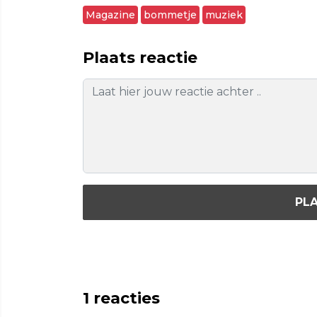
Magazine
bommetje
muziek
Plaats reactie
PLA
1
reacties