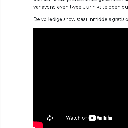
vanavond even twee uur niks te doen du
De volledige show staat inmiddels gratis