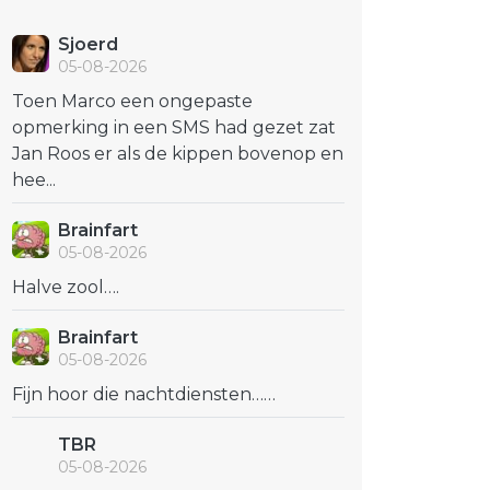
Sjoerd
05-08-2026
Toen Marco een ongepaste
opmerking in een SMS had gezet zat
Jan Roos er als de kippen bovenop en
hee...
Brainfart
05-08-2026
Halve zool….
Brainfart
05-08-2026
Fijn hoor die nachtdiensten……
TBR
05-08-2026