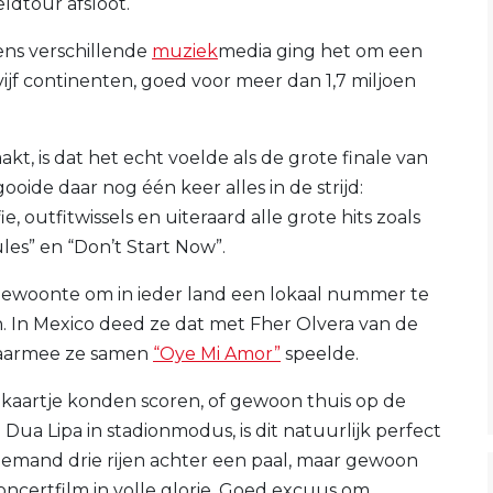
ldtour afsloot.
ens verschillende
muziek
media ging het om een
ijf continenten, goed voor meer dan 1,7 miljoen
t, is dat het echt voelde als de grote finale van
oide daar nog één keer alles in de strijd:
, outfitwissels en uiteraard alle grote hits zoals
ules” en “Don’t Start Now”.
gewoonte om in ieder land een lokaal nummer te
en. In Mexico deed ze dat met Fher Olvera van de
waarmee ze samen
“Oye Mi Amor”
speelde.
en kaartje konden scoren, of gewoon thuis op de
Dua Lipa in stadionmodus, is dit natuurlijk perfect
 iemand drie rijen achter een paal, maar gewoon
ncertfilm in volle glorie. Goed excuus om