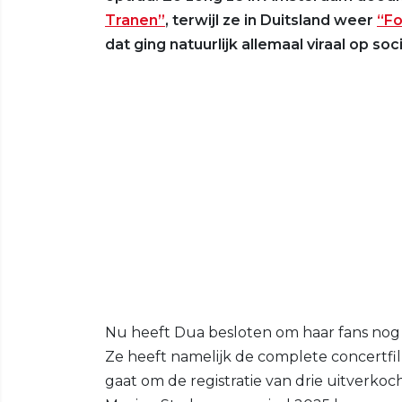
Tranen”
, terwijl ze in Duitsland weer
“Fo
dat ging natuurlijk allemaal viraal op soc
Nu heeft Dua besloten om haar fans nog é
Ze heeft namelijk de complete concertfi
gaat om de registratie van drie uitverko