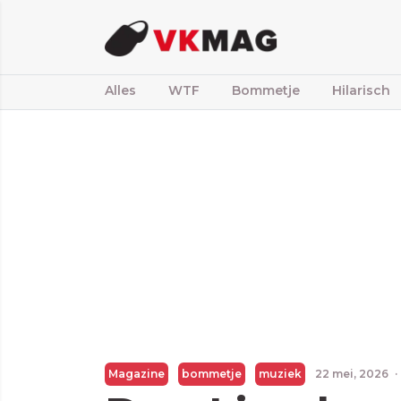
Alles
WTF
Bommetje
Hilarisch
Magazine
bommetje
muziek
22 mei, 2026
·