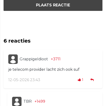
PLAATS REACTIE
6
reacties
GrappigeIdioot
+3711
je telecom provider lacht zich ook suf
12-05-2026 23:43
1
TBR
+1499