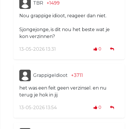
TBR
+1499
Nou grappige idioot, reageer dan niet.
Sjongejonge, is dit nou het beste wat je
kon verzinnen?
13-05-2026 13:31
0
GrappigeIdioot
+3711
het was een feit geen verzinsel. en nu
terug je hok in jij
13-05-2026 13:54
0