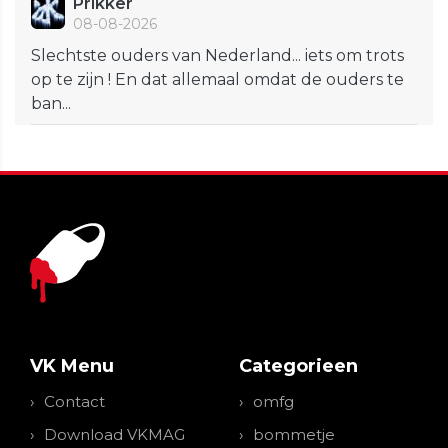
Prikker
08-08-2026
Slechtste ouders van Nederland... iets om trots
op te zijn ! En dat allemaal omdat de ouders te
ban...
VK Menu
Categorieen
Contact
omfg
Download VKMAG
bommetje