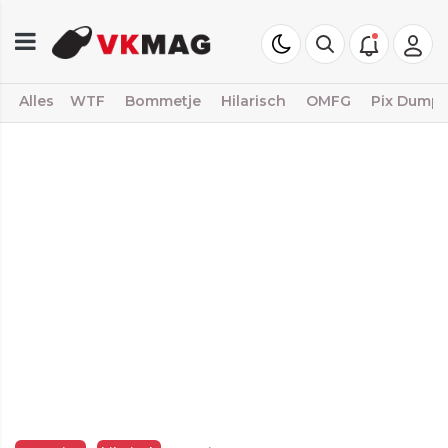
Alles
WTF
Bommetje
Hilarisch
OMFG
Pix Dump