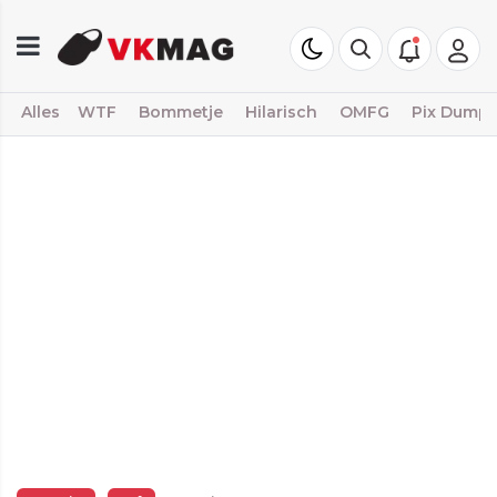
Alles
WTF
Bommetje
Hilarisch
OMFG
Pix Dump