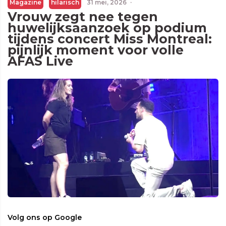
Magazine
hilarisch
31 mei, 2026
·
Vrouw zegt nee tegen
huwelijksaanzoek op podium
tijdens concert Miss Montreal:
pijnlijk moment voor volle
AFAS Live
Volg ons op Google