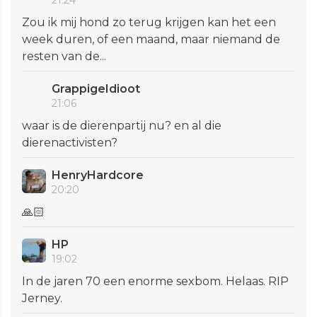
21:24
Zou ik mij hond zo terug krijgen kan het een
week duren, of een maand, maar niemand de
resten van de...
GrappigeIdioot
21:06
waar is de dierenpartij nu? en al die
dierenactivisten?
HenryHardcore
20:20
🙏🏻
HP
19:02
In de jaren 70 een enorme sexbom. Helaas. RIP
Jerney.