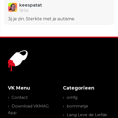
keespatat
18:54
Jij je zin. Sterkte met je autisme.
VK Menu
Categorieen
Contact
omfg
Download VKMAG
bommetje
App
Lang Leve de Liefde