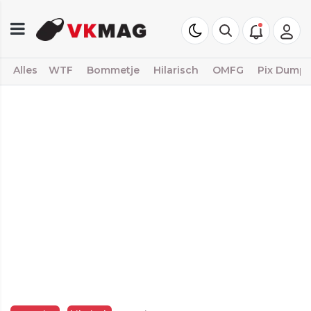
Alles
WTF
Bommetje
Hilarisch
OMFG
Pix Dump