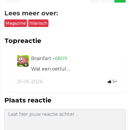
Lees meer over:
Magazine
hilarisch
Topreactie
Brainfart
+6809
Wat een oetlul….
31-05-2026
5+
Plaats reactie