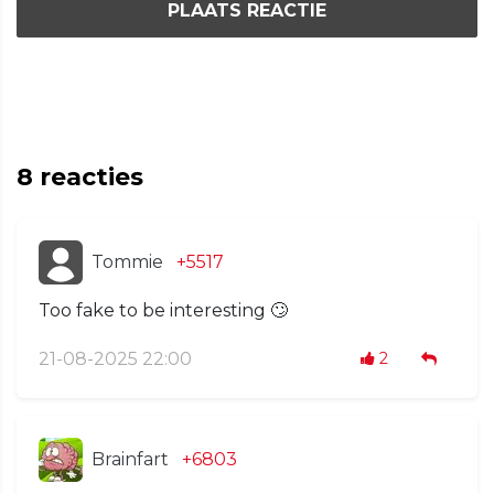
PLAATS REACTIE
8
reacties
Tommie
+5517
Too fake to be interesting 🙄
21-08-2025 22:00
2
Brainfart
+6803