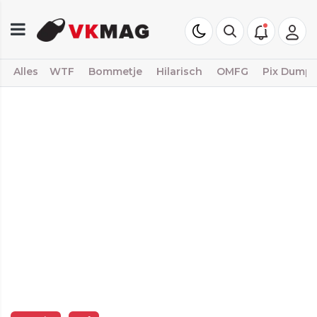
Alles
WTF
Bommetje
Hilarisch
OMFG
Pix Dump