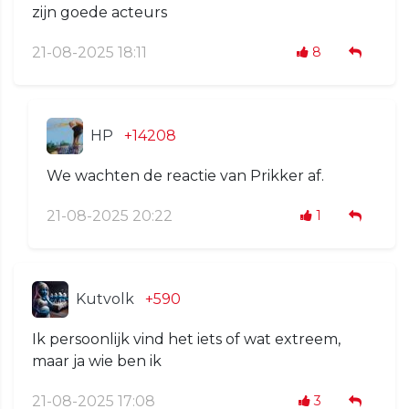
zijn goede acteurs
21-08-2025 18:11
8
HP
+14208
We wachten de reactie van Prikker af.
21-08-2025 20:22
1
Kutvolk
+590
Ik persoonlijk vind het iets of wat extreem,
maar ja wie ben ik
21-08-2025 17:08
3