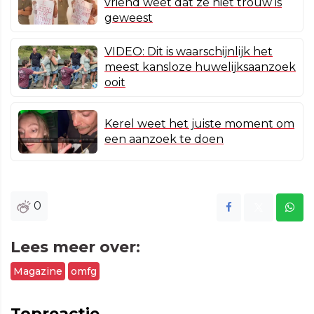
vriend weet dat ze niet trouw is
geweest
VIDEO: Dit is waarschijnlijk het
meest kansloze huwelijksaanzoek
ooit
Kerel weet het juiste moment om
een aanzoek te doen
0
Lees meer over:
Magazine
omfg
Topreactie