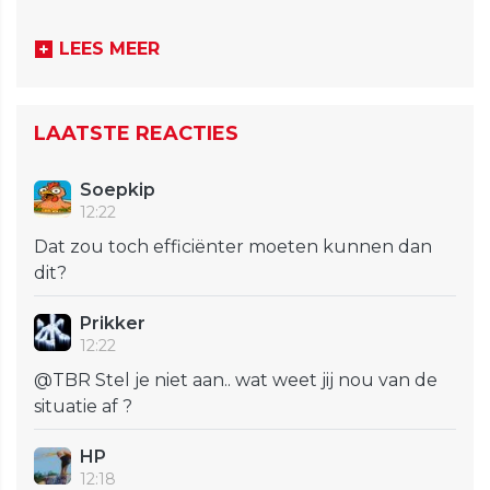
LEES MEER
LAATSTE REACTIES
Soepkip
12:22
Dat zou toch efficiënter moeten kunnen dan
dit?
Prikker
12:22
@TBR Stel je niet aan.. wat weet jij nou van de
situatie af ?
HP
12:18