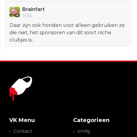
Brainfart
13:55
Daar zijn ook honden voor alleen gebruiken ze
die niet, het sponsoren van dit soort niche
clubjes is...
VK Menu
Categorieen
Contact
omfg