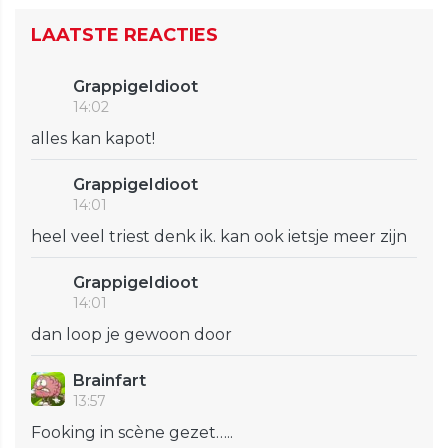
LAATSTE REACTIES
GrappigeIdioot
14:02
alles kan kapot!
GrappigeIdioot
14:01
heel veel triest denk ik. kan ook ietsje meer zijn
GrappigeIdioot
14:01
dan loop je gewoon door
Brainfart
13:57
Fooking in scène gezet…..