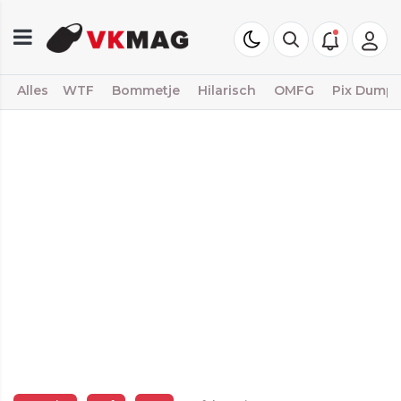
Alles
WTF
Bommetje
Hilarisch
OMFG
Pix Dump