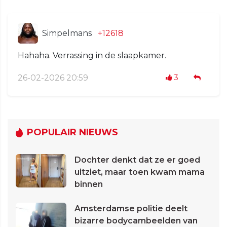
Simpelmans
+12618
Hahaha. Verrassing in de slaapkamer.
26-02-2026 20:59
3
POPULAIR NIEUWS
Dochter denkt dat ze er goed
uitziet, maar toen kwam mama
binnen
Amsterdamse politie deelt
bizarre bodycambeelden van