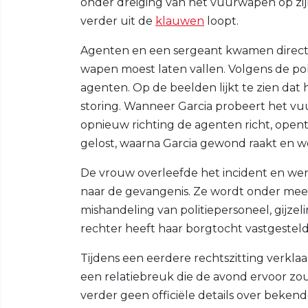
onder dreiging van het vuurwapen op zijn
verder uit de
klauwen
loopt.
Agenten en een sergeant kwamen direct i
wapen moest laten vallen. Volgens de poli
agenten. Op de beelden lijkt te zien da
storing. Wanneer Garcia probeert het v
opnieuw richting de agenten richt, opent
gelost, waarna Garcia gewond raakt en 
De vrouw overleefde het incident en wer
naar de gevangenis. Ze wordt onder mee
mishandeling van politiepersoneel, gijz
rechter heeft haar borgtocht vastgesteld
Tijdens een eerdere rechtszitting verklaa
een relatiebreuk die de avond ervoor zo
verder geen officiële details over bek