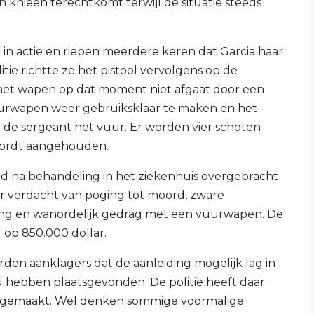
 knieën terechtkomt terwijl de situatie steeds
n actie en riepen meerdere keren dat Garcia haar
tie richtte ze het pistool vervolgens op de
t het wapen op dat moment niet afgaat door een
uurwapen weer gebruiksklaar te maken en het
 de sergeant het vuur. Er worden vier schoten
wordt aangehouden.
d na behandeling in het ziekenhuis overgebracht
r verdacht van poging tot moord, zware
eling en wanordelijk gedrag met een vuurwapen. De
 op 850.000 dollar.
rden aanklagers dat de aanleiding mogelijk lag in
u hebben plaatsgevonden. De politie heeft daar
endgemaakt. Wel denken sommige voormalige