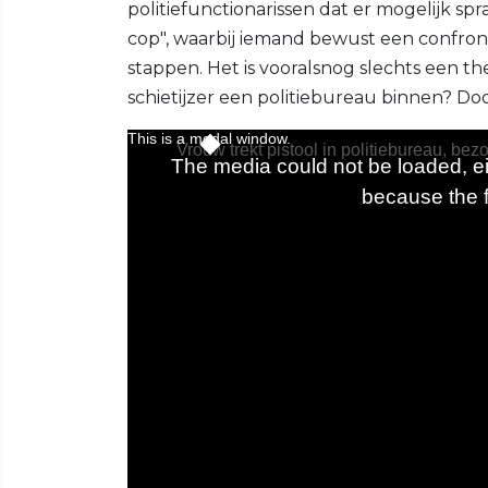
politiefunctionarissen dat er mogelijk s
cop", waarbij iemand bewust een confront
stappen. Het is vooralsnog slechts een t
schietijzer een politiebureau binnen? Do