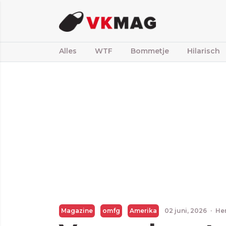
Alles
WTF
Bommetje
Hilarisch
Magazine
omfg
Amerika
02 juni, 2026
·
He