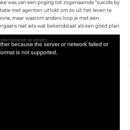
prake was van een poging tot zogenaamde "suicide by
atie met agenten uitlokt om zo uit het leven te
heorie, maar waarom anders loop je met een
orgaans niet iets wat bekendstaat als een goed plan.