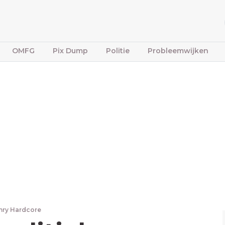
OMFG
Pix Dump
Politie
Probleemwijken
nry Hardcore