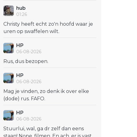
hub
01:26
Christy heeft echt zo'n hoofd waar je
uren op swaffelen wilt.
HP
06-08-2026
Rus, dus bezopen.
HP
06-08-2026
Mag je vinden, zo denk ik over elke
(dode) rus. FAFO.
HP
06-08-2026
Stuurlui, wal, ga dr zelf dan eens
staan! Nope, filmen. En ach, er is vast