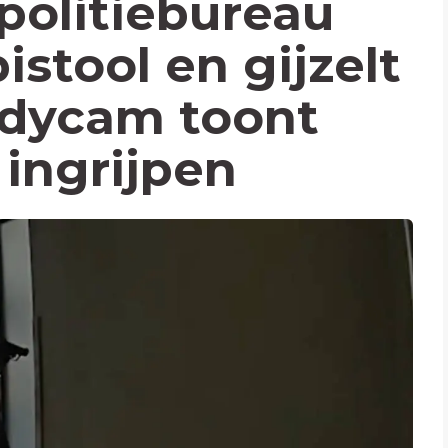
politiebureau
stool en gijzelt
odycam toont
ingrijpen