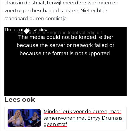
chaos in de straat, terwijl meerdere woningen en
voertuigen beschadigd raakten. Niet echt je
standaard buren conflictje.
Lees ook
Minder leuk voor de buren, maar
samenwonen met Emyy Drums is
geen straf