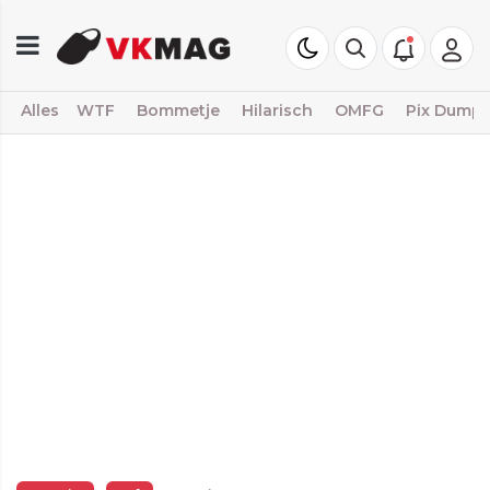
Alles
WTF
Bommetje
Hilarisch
OMFG
Pix Dump