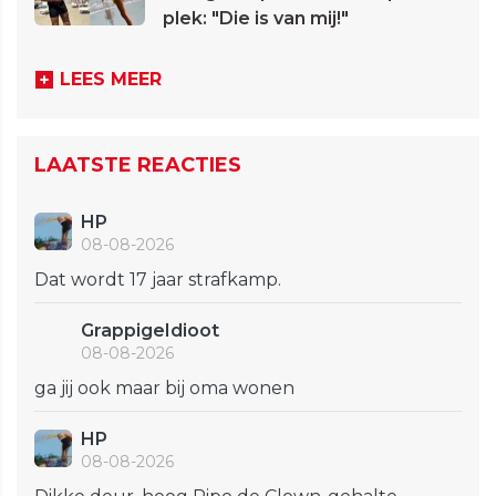
plek: "Die is van mij!"
LEES MEER
LAATSTE REACTIES
HP
08-08-2026
Dat wordt 17 jaar strafkamp.
GrappigeIdioot
08-08-2026
ga jij ook maar bij oma wonen
HP
08-08-2026