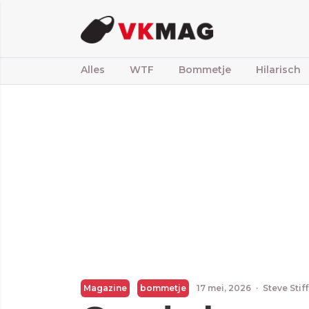
Alles
WTF
Bommetje
Hilarisch
Magazine
bommetje
17 mei, 2026
·
Steve Stif