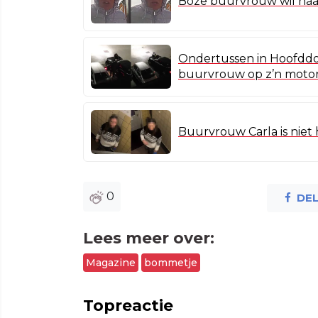
Boze buurvrouw wil haar
Ondertussen in Hoofddo
buurvrouw op z’n moto
Buurvrouw Carla is niet h
0
DE
Lees meer over:
Magazine
bommetje
Topreactie