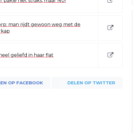
 pakje niet straks, maar NU!
rp: man rijdt gewoon weg met de
rkap
eel geliefd in haar flat
LEN OP FACEBOOK
DELEN OP TWITTER