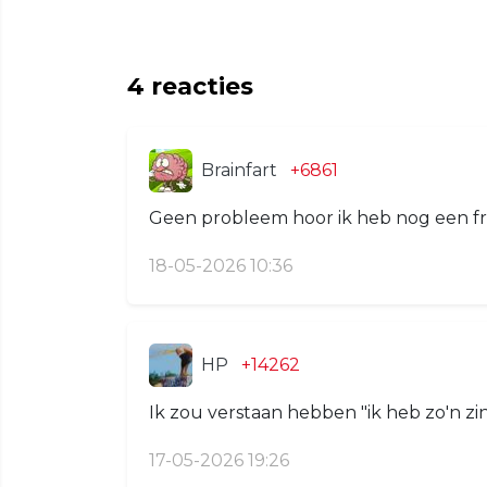
4
reacties
Brainfart
+6861
Geen probleem hoor ik heb nog een fr
18-05-2026 10:36
HP
+14262
Ik zou verstaan hebben "ik heb zo'n zin 
17-05-2026 19:26