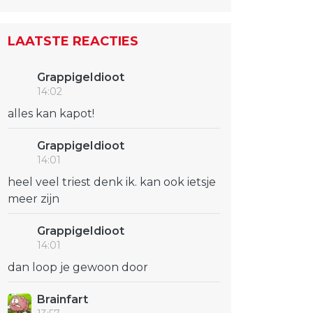
LAATSTE REACTIES
GrappigeIdioot
14:02
alles kan kapot!
GrappigeIdioot
14:01
heel veel triest denk ik. kan ook ietsje
meer zijn
GrappigeIdioot
14:01
dan loop je gewoon door
Brainfart