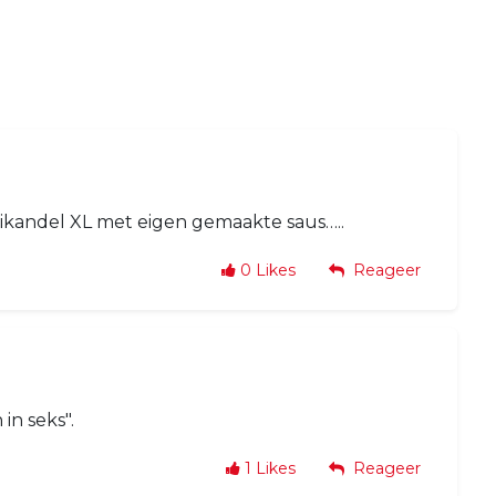
ikandel XL met eigen gemaakte saus…..
0
Likes
Reageer
in seks".
1
Likes
Reageer