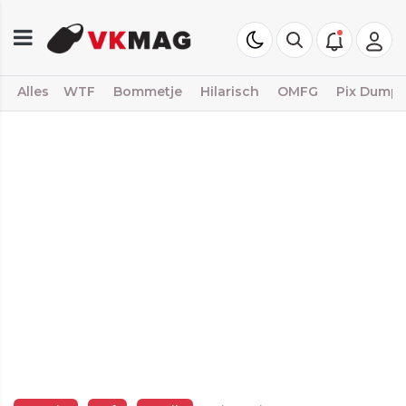
Alles
WTF
Bommetje
Hilarisch
OMFG
Pix Dump