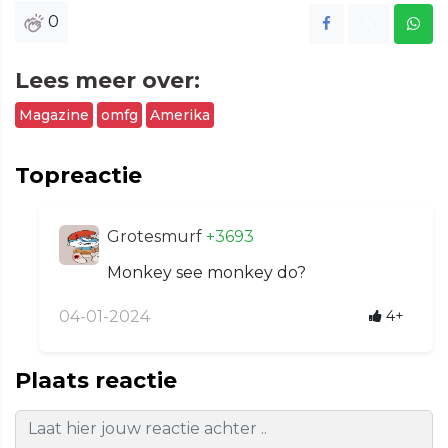
0
Lees meer over:
Magazine
omfg
Amerika
Topreactie
Grotesmurf
+3693
Monkey see monkey do?
04-01-2024
4+
Plaats reactie