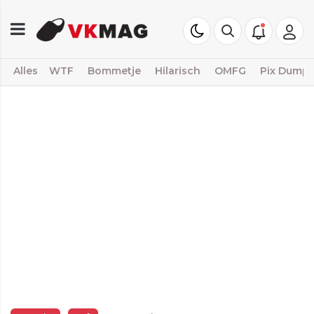
Alles
WTF
Bommetje
Hilarisch
OMFG
Pix Dump