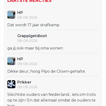
LAATSTE REACTIES
HP
08-08-2026
Dat wordt 17 jaar strafkamp.
GrappigeIdioot
08-08-2026
ga jij ook maar bij oma wonen
HP
08-08-2026
Dikke deur, hoog Pipo de Clown-gehalte.
Prikker
08-08-2026
Slechtste ouders van Nederland... iets om trots
op te zijn ! En dat allemaal omdat de ouders te
ban...