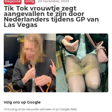
Magazine
omfg
20 november, 2023
·
Tik Tok vrouwtje zegt
aangevallen te zijn door
Nederlanders tijdens GP van
Las Vegas
Volg ons op Google
Ontvang onze nieuwste verhalen in je Google-feed