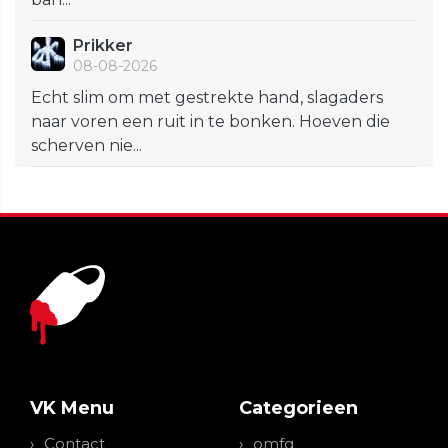
Prikker
08-08-2026
Echt slim om met gestrekte hand, slagaders
naar voren een ruit in te bonken. Hoeven die
scherven nie...
VK Menu
Categorieen
Contact
omfg