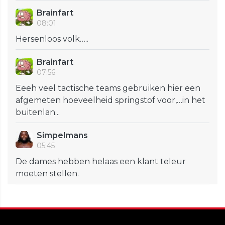
Brainfart
08:01
Hersenloos volk…..
Brainfart
07:56
Eeeh veel tactische teams gebruiken hier een
afgemeten hoeveelheid springstof voor,…in het
buitenlan...
Simpelmans
05:45
De dames hebben helaas een klant teleur
moeten stellen.