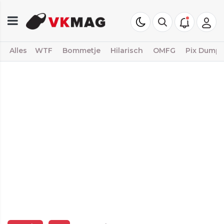
Alles
WTF
Bommetje
Hilarisch
OMFG
Pix Dump