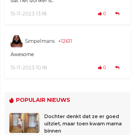
dat het donker is...
15-11-2023 13:18
0
Simpelmans
+12611
Awesome
15-11-2023 10:18
0
POPULAIR NIEUWS
Dochter denkt dat ze er goed
uitziet, maar toen kwam mama
binnen