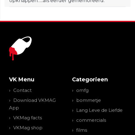
opknappen…..als eerder gememoreerd.
VK Menu
Categorieen
Contact
omfg
Download VKMAG
bommetje
App
Lang Leve de Liefde
VKMag facts
commercials
VKMag shop
films