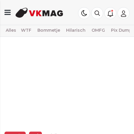
Alles
WTF
Bommetje
Hilarisch
OMFG
Pix Dump