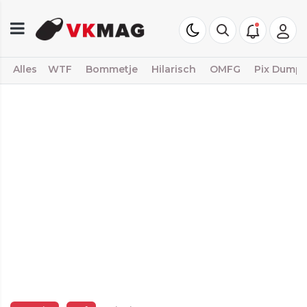
Alles
WTF
Bommetje
Hilarisch
OMFG
Pix Dump