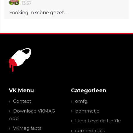
13:57
Fooking in scène gezet…..
VK Menu
Categorieen
Contact
omfg
Download VKMAG
bommetje
App
Lang Leve de Liefde
VKMag facts
commercials