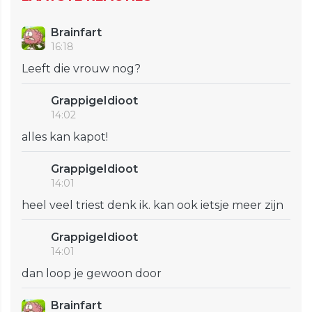
Brainfart
16:18
Leeft die vrouw nog?
GrappigeIdioot
14:02
alles kan kapot!
GrappigeIdioot
14:01
heel veel triest denk ik. kan ook ietsje meer zijn
GrappigeIdioot
14:01
dan loop je gewoon door
Brainfart