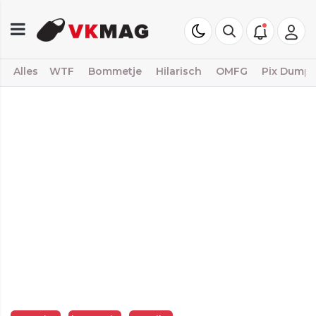
Alles
WTF
Bommetje
Hilarisch
OMFG
Pix Dump