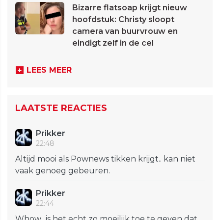
Bizarre flatsoap krijgt nieuw
hoofdstuk: Christy sloopt
camera van buurvrouw en
eindigt zelf in de cel
LEES MEER
LAATSTE REACTIES
Prikker
22:48
Altijd mooi als Pownews tikken krijgt.. kan niet
vaak genoeg gebeuren.
Prikker
22:44
Whow.. is het echt zo moeilijk toe te geven dat